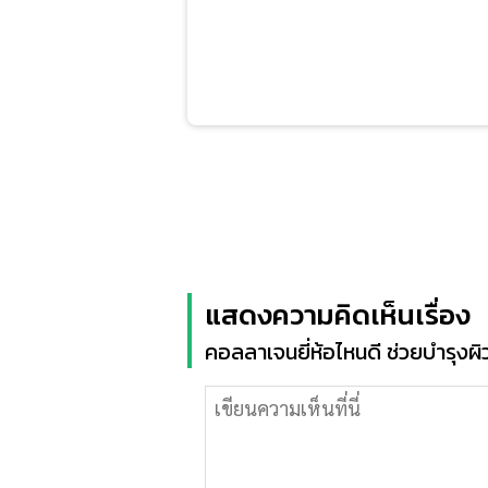
แสดงความคิดเห็นเรื่อง
คอลลาเจนยี่ห้อไหนดี ช่วยบำรุงผิว