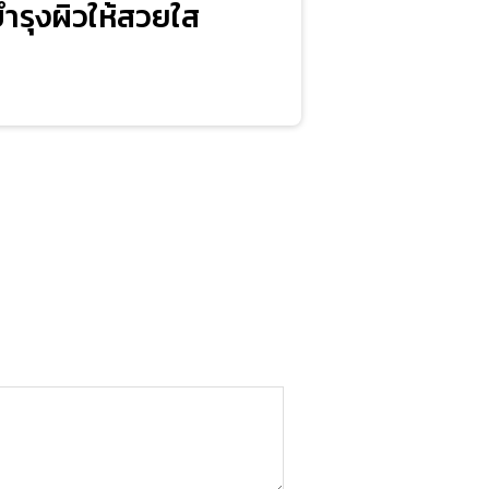
ำรุงผิวให้สวยใส