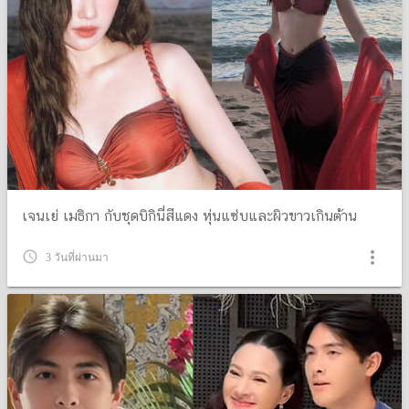
เจนเย่ เมธิกา กับชุดบิกินี่สีแดง หุ่นแซ่บและผิวขาวเกินต้าน
more_vert
query_builder
3 วันที่ผ่านมา