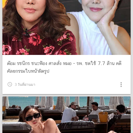
ต้อม รชนีกร ชนะฟ้อง ศาลสั่ง หมอ - รพ. ชดใช้ 7.7 ล้าน คดี
ศัลยกรรมใบหน้าผิดรูป
more_vert
query_builder
3 วันที่ผ่านมา