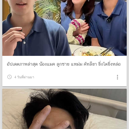
อัปเดตภาพล่าสุด น้องแมค ลูกชาย แหม่ม คัทลียา ยิ่งโตยิ่งหล่อ
more_vert
query_builder
4 วันที่ผ่านมา