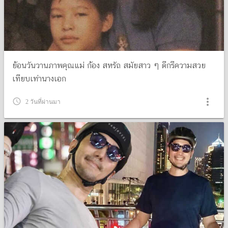
ย้อนวันวานภาพคุณแม่ ก้อง สหรัถ สมัยสาว ๆ ดีกรีความสวย
เทียบเท่านางเอก
more_vert
query_builder
2 วันที่ผ่านมา