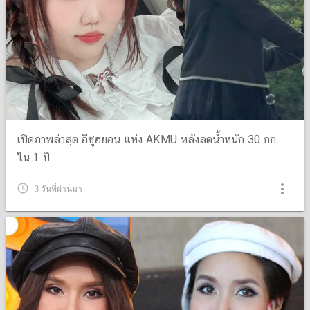
เปิดภาพล่าสุด อีซูฮยอน แห่ง AKMU หลังลดน้ำหนัก 30 กก.
ใน 1 ปี
more_vert
query_builder
3 วันที่ผ่านมา