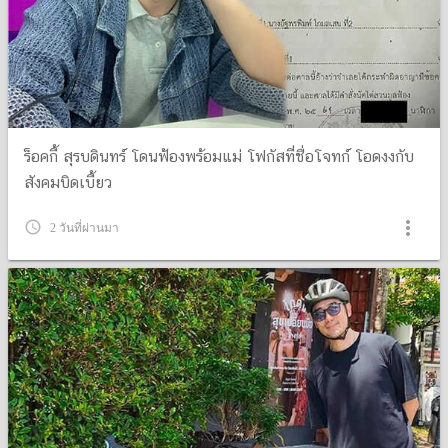
ร็อคกี้ สุรบดินทร์ โดนฟ้องพร้อมแม่ โฟกัสที่ชื่อโจทก์ โอดงงกับ
สังคมบิดเบี้ยว
more_vert
query_builder
2 วันที่ผ่านมา