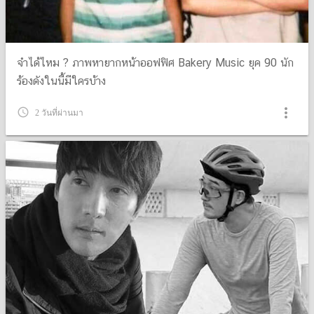
จำได้ไหม ? ภาพหายากหน้าออฟฟิศ Bakery Music ยุค 90 นัก
ร้องดังในนี้มีใครบ้าง
more_vert
query_builder
2 วันที่ผ่านมา