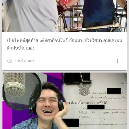
เปิดโพสต์สุดท้าย เต้ ดราก้อนไฟว์ ก่อนหายตัวปริศนา คนแห่เมน
ต์กลับบ้านเถอะ
more_vert
query_builder
2 วันที่ผ่านมา