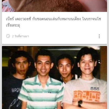
เบียร์ เดอะวอยซ์ กับชอตนอนเล่นกับหมาบนเตียง โนบราจนโซ
เชียลระอุ
more_vert
query_builder
2 วันที่ผ่านมา