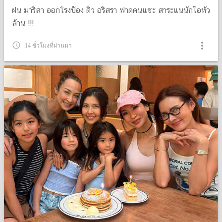
ฝน มาริสา ออกโรงป้อง ดิว อริสรา ฟาดคนแซะ สาระแนนักไอหัว
ล้าน !!!
more_vert
query_builder
14 ชั่วโมงที่ผ่านมา