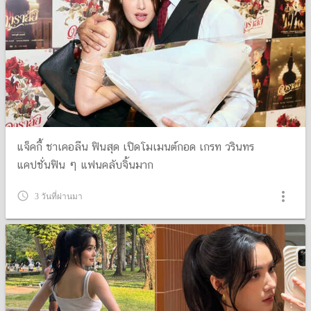
แจ็คกี้ ชาเคอลีน ฟินสุด เปิดโมเมนต์กอด เกรท วรินทร
แคปชั่นฟิน ๆ แฟนคลับจิ้นมาก
more_vert
query_builder
3 วันที่ผ่านมา