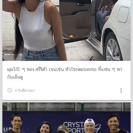
มุมโก๊ะ ๆ ของ ศรีริต้า เจนเซ่น หัวโขกตอนลงรถ ที่แฟน ๆ พา
กันเอ็นดู
more_vert
query_builder
4 วันที่ผ่านมา