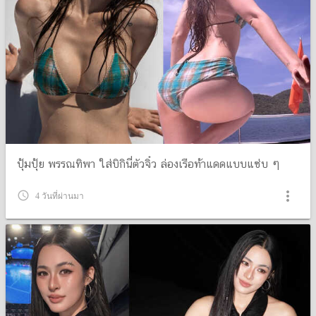
ปุ้มปุ้ย พรรณทิพา ใส่บิกินี่ตัวจิ๋ว ล่องเรือท้าแดดแบบแซ่บ ๆ
more_vert
query_builder
4 วันที่ผ่านมา