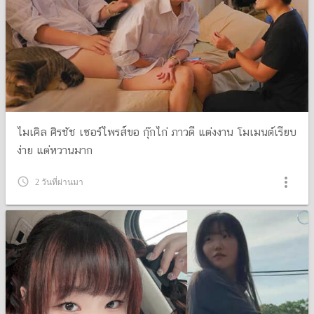
ไมเคิล ศิรชัช เซอร์ไพรส์ขอ กุ๊กไก่ ภาวดี แต่งงาน โมเมนต์เรียบ
ง่าย แต่หวานมาก
more_vert
query_builder
2 วันที่ผ่านมา