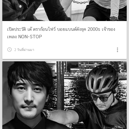
เปิดประวัติ เต้ ดราก้อนไฟว์ บอยแบนด์ดังยุค 2000s เจ้าของ
เพลง NON-STOP
more_vert
query_builder
2 วันที่ผ่านมา