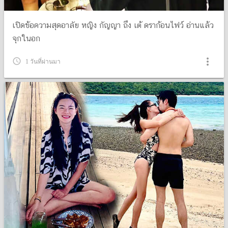
เปิดข้อความสุดอาลัย หญิง กัญญา ถึง เต้ ดราก้อนไฟว์ อ่านแล้ว
จุกในอก
more_vert
query_builder
1 วันที่ผ่านมา