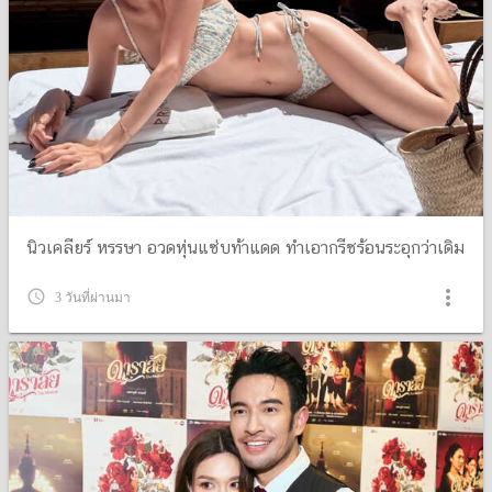
นิวเคลียร์ หรรษา อวดหุ่นแซ่บท้าแดด ทำเอากรีซร้อนระอุกว่าเดิม
more_vert
query_builder
3 วันที่ผ่านมา