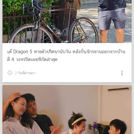
เต้ Dragon 5 หายตัวปริศนานับวัน หลังปั่นจักรยานออกจากบ้าน
ตี 4 วงจรปิดเผยพิกัดล่าสุด
more_vert
query_builder
2 วันที่ผ่านมา