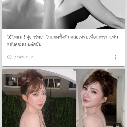
โอ้โหแม่ ! จุ๋ย วรัทยา โกนผมทั้งหัว หล่อเท่จนเพื่อนดารา-แฟน
คลับคอมเมนต์สนั่น
more_vert
query_builder
2 วันที่ผ่านมา