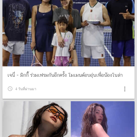
เจนี่ - มิกกี้ ร่วมเฟรมกันอีกครั้ง โมเมนต์อบอุ่นเพื่อน้องโนล่า
more_vert
query_builder
4 วันที่ผ่านมา