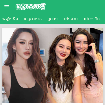

ภาพผู้หญิง
เมนูอาหาร
ดูดวง
แต่งงาน
แม่และเด็ก