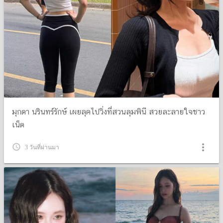
มุกดา นรินทร์รักษ์ เผยลุคไปวิ่งที่สวนลุมพินี สวยละลายใจชาว
เน็ต
more_vert
query_builder
3 วันที่ผ่านมา