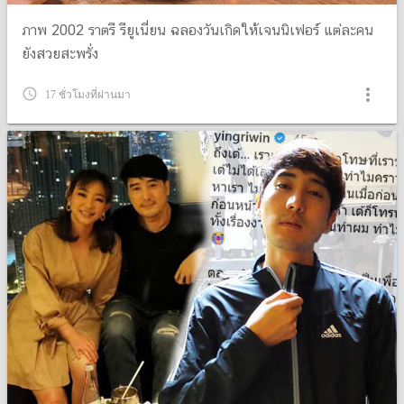
ภาพ 2002 ราตรี รียูเนี่ยน ฉลองวันเกิดให้เจนนิเฟอร์ แต่ละคน
ยังสวยสะพรั่ง
more_vert
query_builder
17 ชั่วโมงที่ผ่านมา