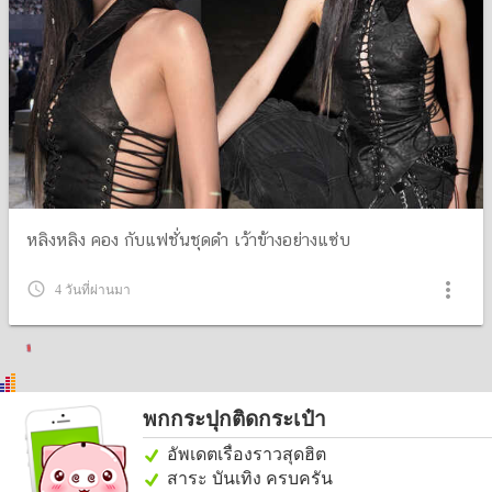
หลิงหลิง คอง กับแฟชั่นชุดดำ เว้าข้างอย่างแซ่บ
more_vert
query_builder
4 วันที่ผ่านมา
พกกระปุกติดกระเป๋า
อัพเดตเรื่องราวสุดฮิต
สาระ บันเทิง ครบครัน