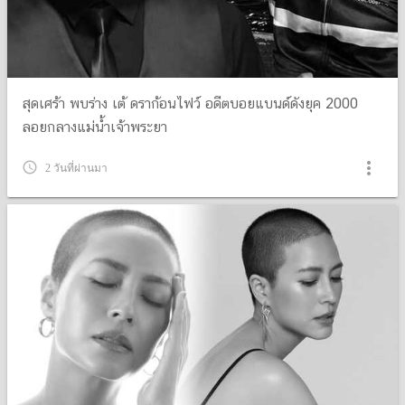
สุดเศร้า พบร่าง เต้ ดราก้อนไฟว์ อดีตบอยแบนด์ดังยุค 2000
ลอยกลางแม่น้ำเจ้าพระยา
more_vert
query_builder
2 วันที่ผ่านมา