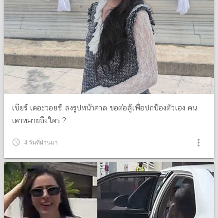
เบียร์ เดอะวอยซ์ ลงรูปหน้าศาล ขอต่อสู้เพื่อปกป้องตัวเอง คน
เดาหมายถึงใคร ?
more_vert
query_builder
4 วันที่ผ่านมา