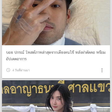
บอย ปกรณ์ โพสต์ภาพล่าสุดจากเตียงคนไข้ หลังผ่าตัดคอ พร้อม
อัปเดตอาการ
more_vert
query_builder
4 วันที่ผ่านมา