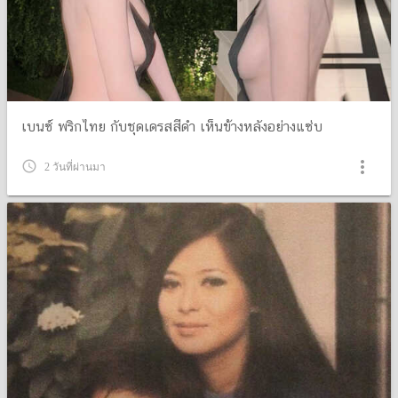
เบนซ์ พริกไทย กับชุดเดรสสีดำ เห็นข้างหลังอย่างแซ่บ
more_vert
query_builder
2 วันที่ผ่านมา