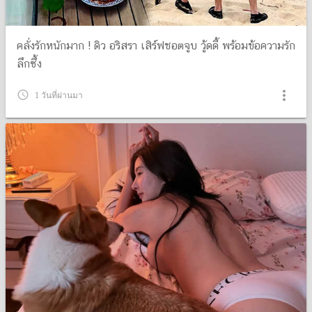
คลั่งรักหนักมาก ! ดิว อริสรา เสิร์ฟชอตจูบ วู้ดดี้ พร้อมข้อความรัก
ลึกซึ้ง
more_vert
query_builder
1 วันที่ผ่านมา