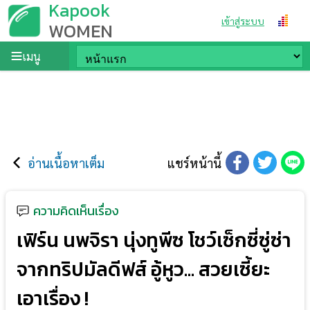
Kapook
เข้าสู่ระบบ
WOMEN
เมนู
อ่านเนื้อหาเต็ม
แชร์หน้านี้
ความคิดเห็นเรื่อง
เฟิร์น นพจิรา นุ่งทูพีซ โชว์เซ็กซี่ซู่ซ่า
จากทริปมัลดีฟส์ อู้หูว... สวยเซี้ยะ
เอาเรื่อง !