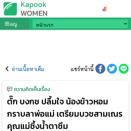
Kapook
WOMEN
เมนู
อ่านเนื้อหาเต็ม
แชร์หน้านี้
ความคิดเห็นเรื่อง
ตั๊ก บงกช ปลื้มใจ น้องข้าวหอม
กราบลาพ่อแม่ เตรียมบวชสามเณร
คุณแม่ซึ้งน้ำตาซึม