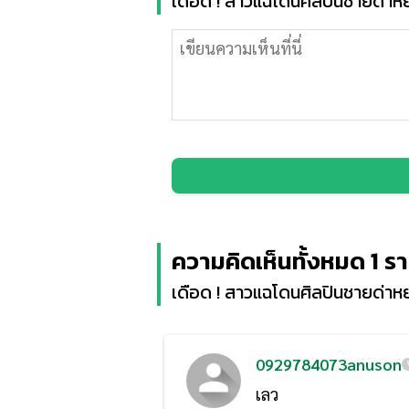
เดือด ! สาวแฉโดนศิลปินชายด่าหย
ความคิดเห็นทั้งหมด 1 ร
เดือด ! สาวแฉโดนศิลปินชายด่าหย
0929784073anuson
เลว