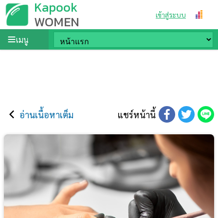
Kapook
เข้าสู่ระบบ
WOMEN
เมนู
อ่านเนื้อหาเต็ม
แชร์หน้านี้