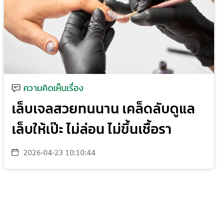
ความคิดเห็นเรื่อง
เล็บเจลสวยทนนาน เคล็ดลับดูแล
เล็บให้เป๊ะ ไม่ล่อน ไม่ขึ้นเชื้อรา
2026-04-23 10:10:44