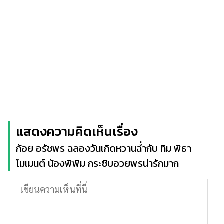
แสดงความคิดเห็นเรื่อง
ก้อย อรัชพร ฉลองวันเกิดหวานฉ่ำกับ ทิม พิธา
โมเมนต์ น้องพิพิม กระซิบอวยพรน่ารักมาก