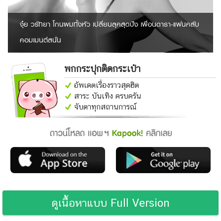
จุ๋ย วรัทยา โกนผมทั้งหัว เปลี่ยนลุคสุดปัง เพื่อนดารา-แฟนคลับ
คอมเมนต์สนั่น
พกกระปุกติดกระเป๋า
อัพเดตเรื่องราวสุดฮิต
สาระ บันเทิง ครบครัน
จับตาทุกสถานการณ์
ดูเนื้อหาแบบ Full Version