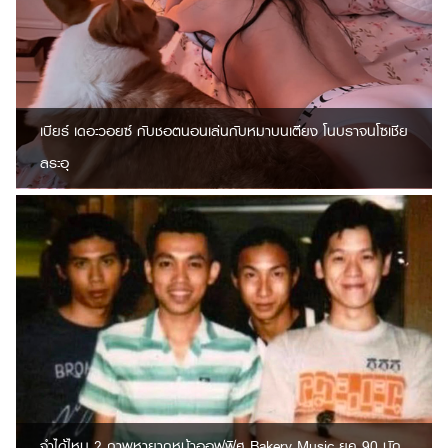
เบียร์ เดอะวอยซ์ กับชอตนอนเล่นกับหมาบนเตียง โนบราจนโซเชีย
ลระอุ
จำได้ไหม ? ภาพหายากหน้าออฟฟิศ Bakery Music ยุค 90 นัก