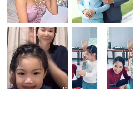
บันเทิง
รูปภาพ
ดู
หนัง
Music
Station
ละคร
บันเทิง
เกาหลี
ไลฟ์
ไตล์
ดูด
วง