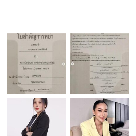
ผู้
หญิง
ผู้ชาย
สุขภาพ
ท่อง
เที่ยว
สูตร
อาหาร
ง่ายๆ
ช้อป
ปิ้ง
รถยนต์
บ้าน
และ