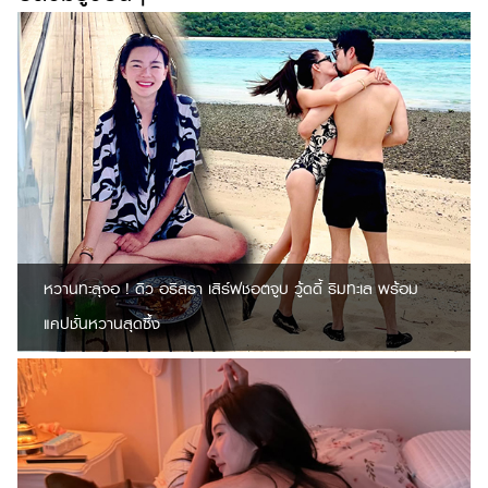
หวานทะลุจอ ! ดิว อริสรา เสิร์ฟชอตจูบ วู้ดดี้ ริมทะเล พร้อม
แคปชั่นหวานสุดซึ้ง