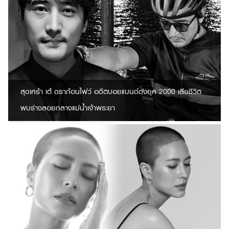
สุดเศร้า เต้ ดราก้อนไฟว์ อดีตบอยแบนด์ดังยุค 2000 เสียชีวิต
พบร่างลอยกลางแม่น้ำเจ้าพระยา