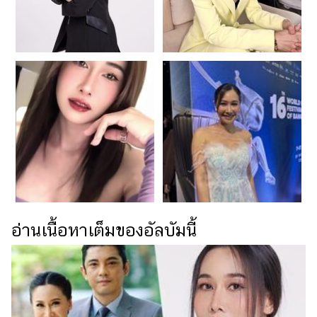
การ
ตกแต่ง
มือ
ถือ
ราคา
ทอง
ราคา
น้ำมัน
วา
ไร
ตี้
อ่านเนื้อหาเต็มของอัลบัมนี้
แต่งงาน
แม่
และ
เด็ก