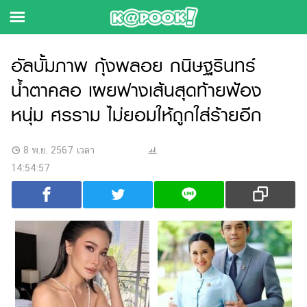
ข่าว-
อัลบั้มภาพ กุ้งพลอย กนิษฐรินทร์
ความ
น้ำตาคลอ เผยฟางเส้นสุดท้ายฟ้อง
รู้
หนุ่ม ศรราม ไม่ยอมให้ถูกใส่ร้ายอีก
ข่าว
8 พ.ย. 2567 เวลา
ข่าว
14:54:57
บันเทิง
ฟุตบอล
การ
เงิน
การ
ศึกษา