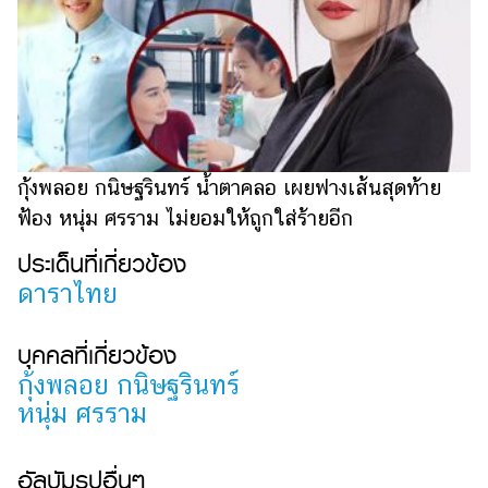
สัตว์
เลี้ยง
Infographic
บริการ
กุ้งพลอย กนิษฐรินทร์ น้ำตาคลอ เผยฟางเส้นสุดท้าย
แอปฯ
ฟ้อง หนุ่ม ศรราม ไม่ยอมให้ถูกใส่ร้ายอีก
กระปุก
ประเด็นที่เกี่ยวข้อง
ติดต่อ
ดาราไทย
โฆษณา
แจ้ง
บุคคลที่เกี่ยวข้อง
ปัญหา
กุ้งพลอย กนิษฐรินทร์
ร่วม
หนุ่ม ศรราม
งาน
กับ
เรา
อัลบัมรูปอื่นๆ