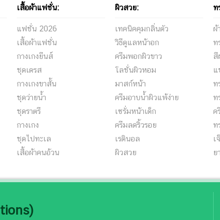
เสื้อผ้าแฟชั่น:
ผิวสวย:
ท
แฟชั่น 2026
เทคนิคคุมกลิ่นตัว
ผ
เสื้อผ้าแฟชั่น
วิธีดูแลหน้าอก
ท
กางเกงยีนส์
ครีมพอกผิวขาว
ส
ชุดเดรส
โลชั่นผิวหอม
แ
กางเกงขาสั้น
มาสก์หน้า
ท
ชุดว่ายน้ำ
ครีมอาบน้ำผิวแพ้ง่าย
ท
ชุดราตรี
เซรั่มหน้าเด็ก
ค
กางเกง
ครีมลดริ้วรอย
ท
ชุดไปทะเล
เรตินอล
เจ
เสื้อผ้าคนอ้วน
ผิวสวย
ยา
tions)