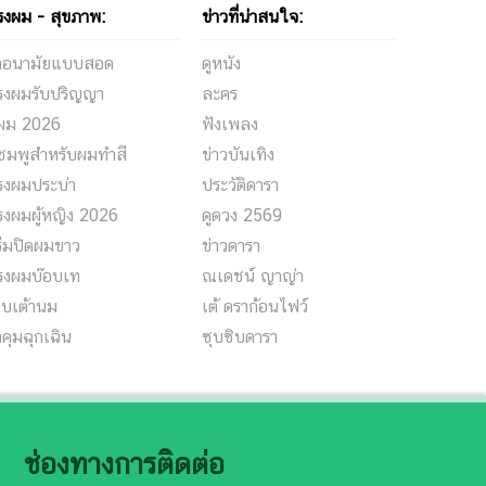
รงผม - สุขภาพ:
ข่าวที่น่าสนใจ:
้าอนามัยแบบสอด
ดูหนัง
รงผมรับปริญญา
ละคร
ีผม 2026
ฟังเพลง
ชมพูสำหรับผมทำสี
ข่าวบันเทิง
รงผมประบ่า
ประวัติดารา
รงผมผู้หญิง 2026
ดูดวง 2569
รีมปิดผมขาว
ข่าวดารา
รงผมบ๊อบเท
ณเดชน์ ญาญ่า
็บเต้านม
เต้ ดราก้อนไฟว์
คุมฉุกเฉิน
ซุบซิบดารา
ช่องทางการติดต่อ