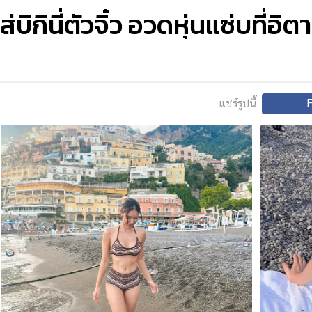
่บิกินี่ตัวจิ๋ว อวดหุ่นแซ่บที่อิตา
แชร์รูปนี้