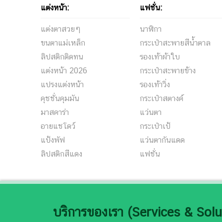
แต่งหน้า:
แฟชั่น:
แต่งตาสวยๆ
นาฬิกา
ขนตาแม่เหล็ก
กระเป๋าสะพายสีน้ำตาล
ลิปสติกติดทน
รองเท้าผ้าใบ
แต่งหน้า 2026
กระเป๋าสะพายข้าง
แปรงแต่งหน้า
รองเท้าวิ่ง
คุชชั่นคุมมัน
กระเป๋าสตางค์
มาสคาร่า
แว่นตา
อายแชโดว์
กระเป๋าเป้
แป้งพัฟ
แว่นตากันแดด
ลิปสติกสีแดง
แฟชั่น
บริการของเรา (Services & Solu