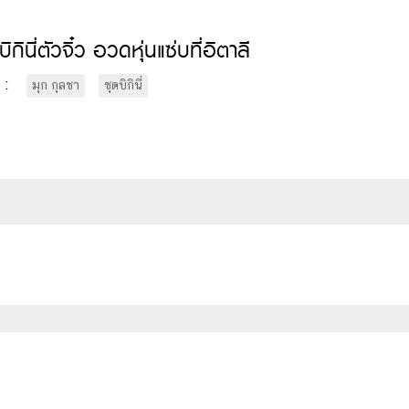
ิกินี่ตัวจิ๋ว อวดหุ่นแซ่บที่อิตาลี
 :
มุก กุลชา
ชุดบิกินี่