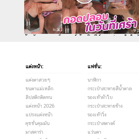
อุ้ม ลักขณา เผยโมเมนต์ น้องดิสนีย์ กอดปลอบใจในว
ที่เศร้า ชาวเน็ตสงสัยเกิดอะไรขึ้น
แต่งหน้า:
แฟชั่น:
แต่งตาสวยๆ
นาฬิกา
ขนตาแม่เหล็ก
กระเป๋าสะพายสีน้ำตาล
ลิปสติกติดทน
รองเท้าผ้าใบ
แต่งหน้า 2026
กระเป๋าสะพายข้าง
แปรงแต่งหน้า
รองเท้าวิ่ง
คุชชั่นคุมมัน
กระเป๋าสตางค์
มาสคาร่า
แว่นตา