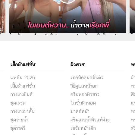
ัน
อุ้ม ลักขณา โพสต์คลิป ขอบคุณสำหรับทุกสิ่งที่คุณทำ
อุ
เพื่อฉัน แห่เมนต์แซวสนั่น
เอ
เสื้อผ้าแฟชั่น:
ผิวสวย:
ท
แฟชั่น 2026
เทคนิคคุมกลิ่นตัว
ผ
เสื้อผ้าแฟชั่น
วิธีดูแลหน้าอก
ท
กางเกงยีนส์
ครีมพอกผิวขาว
ส
ชุดเดรส
โลชั่นผิวหอม
แ
กางเกงขาสั้น
มาสก์หน้า
ท
ชุดว่ายน้ำ
ครีมอาบน้ำผิวแพ้ง่าย
ท
ชุดราตรี
เซรั่มหน้าเด็ก
ค