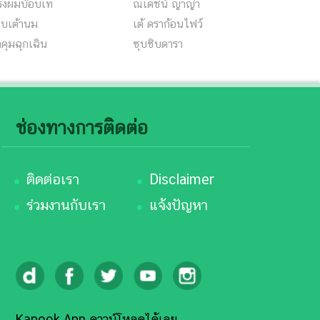
รงผมบ๊อบเท
ณเดชน์ ญาญ่า
็บเต้านม
เต้ ดราก้อนไฟว์
คุมฉุกเฉิน
ซุบซิบดารา
ช่องทางการติดต่อ
ติดต่อเรา
Disclaimer
ร่วมงานกับเรา
แจ้งปัญหา
Kapook App ดาวน์โหลดได้เลย