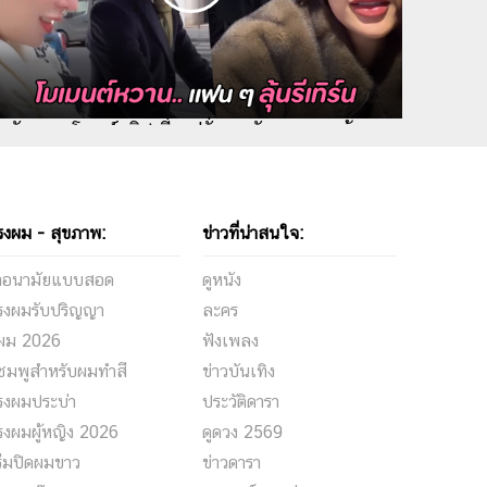
้ม ลักขณา โพสต์คลิปเที่ยวฝรั่งเศสกับลูกสาว พร้อม
็กซ์ ปิยะ ข้างกาย
รงผม - สุขภาพ:
ข่าวที่น่าสนใจ:
้าอนามัยแบบสอด
ดูหนัง
รงผมรับปริญญา
ละคร
ีผม 2026
ฟังเพลง
ชมพูสำหรับผมทำสี
ข่าวบันเทิง
รงผมประบ่า
ประวัติดารา
รงผมผู้หญิง 2026
ดูดวง 2569
รีมปิดผมขาว
ข่าวดารา