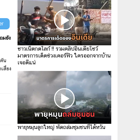
er
แถมยัง
ชาวเน็ตกดไลก์ !! รวมคลิปอินเดียโชว์
มาตรการเด็ดช่วงเคอร์ฟิว ใครออกจากบ้าน
ูคัน
เจอดีแน่
เสี่ยง
พายุหมุนลูกใหญ่ พัดถล่มชุมชนที่ไต้หวัน