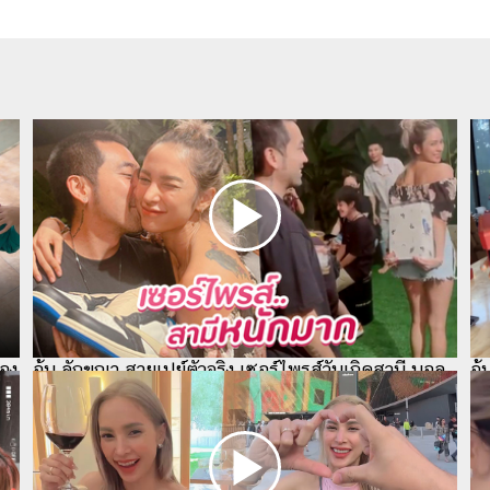
อุ
อง
อุ้ม ลักขณา สายเปย์ตัวจริง เซอร์ไพรส์วันเกิดสามี บอล
วั
กฤษณะ ปลื้ัมหนักถึงกับจุ๊บเมีย