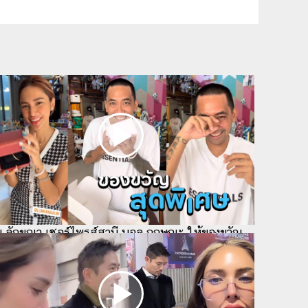
้ม ลักขณา เซอร์ไพรส์สามี บอล กฤษณะ ให้ของขวัญ
นเกิด ถึงกับร้องไห้