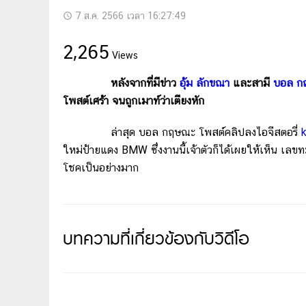
7 ส.ค. 2566 เวลา 16:27:49
access_time
2,265
Views
หลังจากที่มีข่าว
อุ้ม ลักขณา
และสามี
บอล ก
โพสต์เศร้า จนถูกเมาท์ว่าเตียงหัก
ล่าสุด บอล กฤษณะ โพสต์คลิปลงไอจีสตอรี่
k
ใหม่ป้ายแดง BMW ซึ่งงานนี้เจ้าตัวก็ได้เผยให้เห็น เลข
โชคเป็นอย่างมาก
บทความที่เกี่ยวข้องกับวิดีโอ