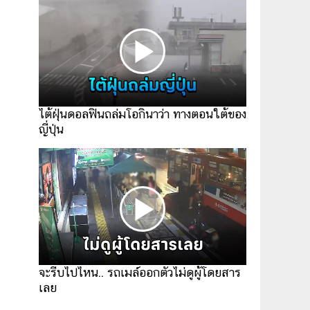
ไต้ฝุ่นดอลฟินถล่มโอกินาว่า ทางตอนใต้ของ
ญี่ปุ่น
จะรีบไปไหน.. รถเมล์ออกตัวไม่ดูผู้โดยสาร
เลย