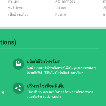
กางเกง
ครีมลดริ้วรอย
ท
ชุดไปทะเล
เรตินอล
เจ
เสื้อผ้าคนอ้วน
ผิวสวย
ยา
tions)
ผลิตวิดีโอโปรโมต
รับผลิตรายการโชว์ทางอินเทอร์เน็ตในรูปแบบตอนสั้น ๆ
ไปจนถึงซีรีส์ , วิดีโอโปรโมชั่นสินค้าและบริการ
บริหารโซเชียลมีเดีย
Big
บริการรับวางแผนและบริหาร ผลิตเนื้อหาที่หลากหลาย
บนเครือข่าย Social Media