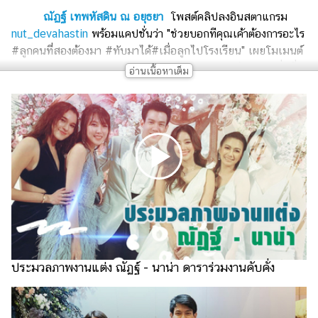
เงิน
ณัฏฐ์ เทพหัสดิน ณ อยุธยา
โพสต์คลิปลงอินสตาแกรม
การ
nut_devahastin
พร้อมแคปชั่นว่า "ช่วยบอกทีคุณเค้าต้องการอะไร
ศึกษา
#ลูกคนที่สองต้องมา #ทับมาได้#เมื่อลูกไปโรงเรียน" เผยโมเมนต์
น่ารัก ๆ กับภรรยา หลังถูกภรรยากอดไม่ยอมห่าง พร้อมแคปชั่นที่
บันเทิง
ทำเอาแฟน ๆ แอบลุ้น หรือพร้อมจะมีสมาชิกใหม่เพิ่มอีกคน
รูปภาพ
ดู
หนัง
Music
Station
ละคร
บันเทิง
ประมวลภาพงานแต่ง ณัฏฐ์ - นาน่า ดาราร่วมงานคับคั่ง
เกาหลี
ไลฟ์