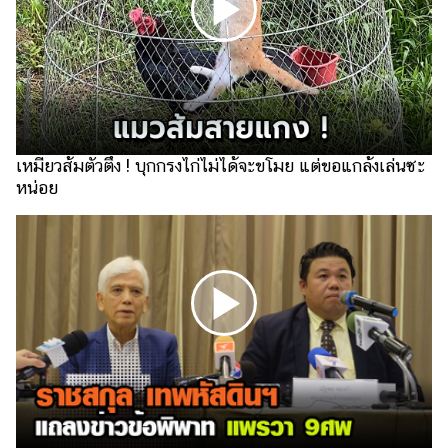
แต่งงาน
แม่
และ
เด็ก
สัตว์
เลี้ยง
เหมียวส้มตัวตึง ! บุกกรงไก่ไม่ได้จะขโมย แต่ขอแกล้งเล่นซะ
หน่อย
Infographic
บริการ
แอปฯ
กระปุก
คอร์ส
ออนไลน์
เรียน
เลข