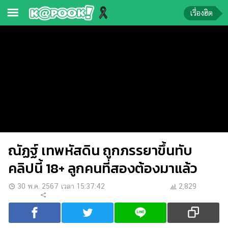
เรื่องฮิต
ข่าว-
ความ
รู้
ข่าว
ข่าว
บันเทิง
ณัฏฐ์ เทพหัสดิน ถูกภรรยาขึ้นทับ
ตรวจ
หวย
คลิปนี้ 18+ ลูกคนที่สองต้องมาแล้ว
ผล
30 พ.ค. 2567 เวลา 15:37:42
2,829
บอล
สด
การ