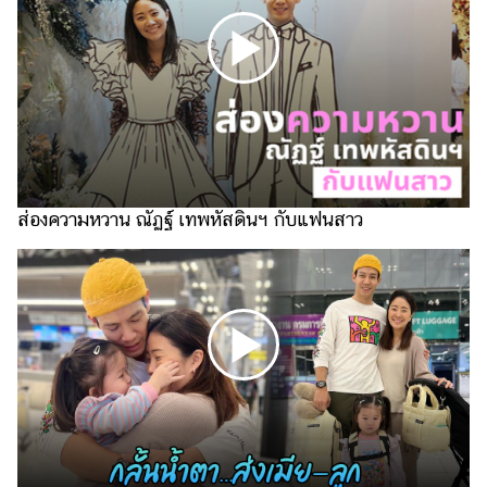
ไตล์
ดูด
วง
ผู้
หญิง
ผู้ชาย
ส่องความหวาน ณัฏฐ์ เทพหัสดินฯ กับแฟนสาว
สุขภาพ
ท่อง
เที่ยว
สูตร
อาหาร
ง่ายๆ
ช้อป
ปิ้ง