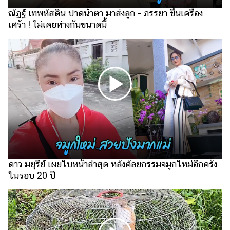
ณัฏฐ์ เทพหัสดิน ปาดน้ำตา มาส่งลูก - ภรรยา ขึ้นเครื่อง
รถยนต์
เศร้า ! ไม่เคยห่างกันขนาดนี้
บ้าน
และ
การ
ตกแต่ง
มือ
ถือ
ราคา
ทอง
ราคา
น้ำมัน
ดาว มยุรีย์ เผยใบหน้าล่าสุด หลังศัลยกรรมจมูกใหม่อีกครั้ง
ในรอบ 20 ปี
วา
ไร
ตี้