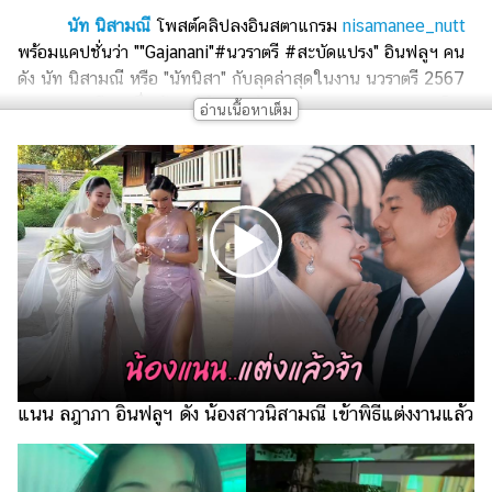
เงิน
นัท นิสามณี
โพสต์คลิปลงอินสตาแกรม
nisamanee_nutt
การ
พร้อมแคปชั่นว่า ""Gajanani"#นวราตรี #สะบัดแปรง" อินฟลูฯ คน
ศึกษา
ดัง นัท นิสามณี หรือ "นัทนิสา" กับลุคล่าสุดในงาน นวราตรี 2567
ณ วัดแขก สีลม ซึ่งเจ้าตัวได้แต่งหน้า แต่งตัวแบบจัดหนัก จัดเต็ม
บันเทิง
มาในลุค "Gajanani" หรือ "พระคเณศาณี" พระพิฆเณศปางนารี
พร้อมเปิดใจถึงลุคนี้ว่า "Gajanani พระพิฆเนศปางสตรี นัท
รูปภาพ
ใช้เวลาแต่งลุคนี้ 5 ชั่วโมง นอกจากเรื่องความเชื่อ ที่เป็นส่วน
บุคคลแล้ว อยากให้มองในมุมศิลปะทั้งเทคนิคการแต่งหน้า
ดู
เอฟเฟกต์ เทคนิคสีใหม่ ๆ และความอดทนในการแต่ง ทุกวันไม่
หนัง
แข่งกับใคร เพราะแข่งกับผลงานตัวเองก็เหนื่อยแล้ว แต่ละปีไม่รู้จะ
Music
นำ 1 ก้าวไงแล้ว"
Station
งานนี้ก็มีแฟน ๆ เข้ามากดไลก์ พร้อมคอมเมนต์ชมลุคดัง
กล่าวกันเพียบ บอกว่ายิ่งกว่าทำถึง สมกับคำว่า
"ปังมากพี่นัท"
จริง
ละคร
ๆ แถมยังมีคนแซวด้วยว่า ถ้าเจอลุคนี้มาเราไหว้เลย !
บันเทิง
แนน ลฎาภา อินฟลูฯ ดัง น้องสาวนิสามณี เข้าพิธีแต่งงานแล้ว
เกาหลี
ไลฟ์