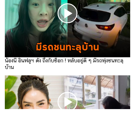
ไตล์
ดูด
วง
ผู้
หญิง
ผู้ชาย
น้องนี อินฟลูฯ ดัง ถึงกับช็อก ! หลับอยู่ดี ๆ มีรถพุ่งชนทะลุ
สุขภาพ
บ้าน
ท่อง
เที่ยว
สูตร
อาหาร
ง่ายๆ
ช้อป
ปิ้ง