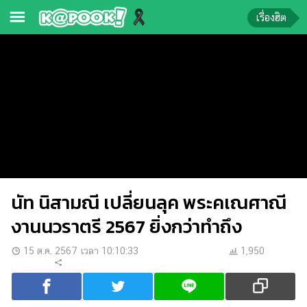
เรื่องฮิต
ข่าว-
ความ
รู้
ข่าว
ข่าว
บันเทิง
นัท นิสามณี เปลี่ยนลุค พระคเณศาณี
ตรวจ
หวย
งานนวราตรี 2567 ยิ่งกว่าทำถึง
ผล
15 ต.ค. 2567 เวลา 10:10:33
1,950
บอล
สด
การ