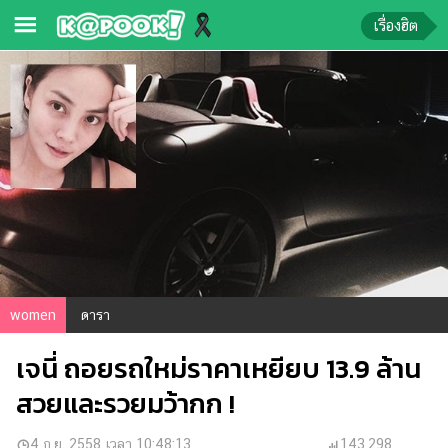
เรื่องฮิต
ข่าว-
ความ
รู้
ข่าว
ข่าว
บันเทิง
ตรวจ
หวย
women
ดารา
ผล
เจนี่ ถอยรถใหม่ราคาเหยียบ 13.9 ล้าน
บอล
สด
สวยและรวยมว้ากก !
การ
4 ก.ย. 2558 เวลา 10:48:13
143,298