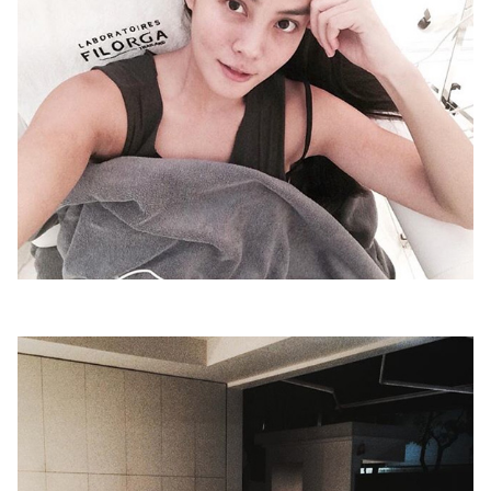
ไตล์
ดูด
วง
ผู้
หญิง
ผู้ชาย
สุขภาพ
ท่อง
เที่ยว
สูตร
อาหาร
ง่ายๆ
ช้อป
ปิ้ง