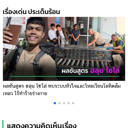
เรื่องเด่น ประเด็นร้อน
ผลชันสูตร ฮลุน โซโล่ พบระบบหัวใจและไหลเวียนโลหิตล้ม
ข
เหลว ไร้ทำร้ายร่างกาย
เ
แสดงความคิดเห็นเรื่อง