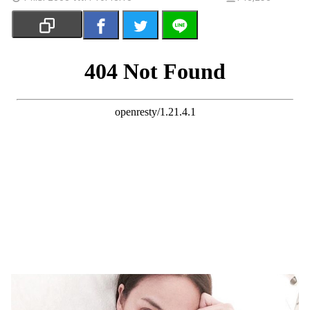
เงิน
การ
ศึกษา
บันเทิง
รูปภาพ
ดู
หนัง
Music
Station
ละคร
บันเทิง
เกาหลี
ไลฟ์