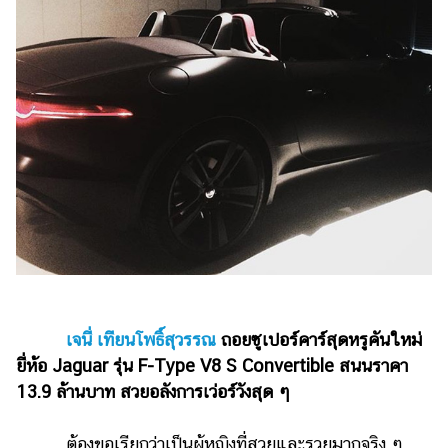
รถยนต์
บ้าน
และ
การ
ตกแต่ง
มือ
ถือ
ราคา
ทอง
ราคา
น้ำมัน
เจนี่ เทียนโพธิ์สุวรรณ
ถอยซูเปอร์คาร์สุดหรูคันใหม่
วา
ยี่ห้อ Jaguar รุ่น F-Type V8 S Convertible สนนราคา
ไร
13.9 ล้านบาท สวยอลังการเว่อร์วังสุด ๆ
ตี้
ต้องขอเรียกว่าเป็นผู้หญิงที่สวยและรวยมากจริง ๆ