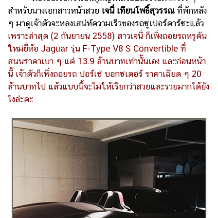
แต่งงาน
สำหรับนางเอกสาวหน้าสวย
เจนี่ เทียนโพธิ์สุวรรณ
ที่พักหลัง
ๆ มาดูเจ้าตัวจะหลงเสน่ห์ความเร็วของรถซูเปอร์คาร์ซะแล้ว
แม่
เพราะล่าสุด (2 กันยายน 2558) สาวเจนี่ ก็เพิ่งถอยรถหรูคัน
และ
เด็ก
ใหม่ยี่ห้อ Jaguar รุ่น F-Type V8 S Convertible ที่
สนนราคาเบา ๆ แค่ 13.9 ล้านบาทเท่านั้นเอง และก่อนหน้า
สัตว์
นี้ เจ้าตัวก็เพิ่งถอยรถ ปอร์เช่ บอกซเตอร์ ราคาเฉียด ๆ 20
เลี้ยง
ล้านบาทไป แล้วแบบนี้จะไม่ให้เรียกว่าสวยและรวยมากได้ยัง
Infographic
ไงล่ะคะ
บริการ
แอปฯ
กระปุก
คอร์ส
ออนไลน์
เรียน
เลข