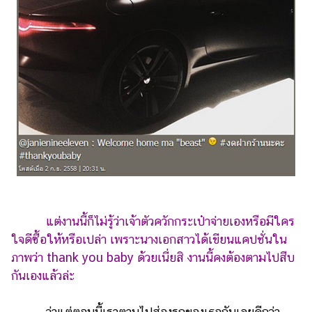
ออนไลน์
ติดต่อ
โฆษณา
แจ้ง
ปัญหา
ร่วม
งาน
กับ
เรา
แต่งานนี้ก็ไม่รู้ว่าเจ้าตัวควักกระเป๋าจ่ายเองหรือมีใคร
ใจดีซื้อให้หรือเปล่า เพราะนางเอกสาวได้เขียนแคปชั่นใน
ภาพว่า thank you baby ด้วยเนี่ยสิ งานนี้คงต้องตามไปสืบ
กันเองแล้วล่ะ
ว่าแต่ตอนนี้เราตามไปส่องรถของเธอกันเลยดีกว่า