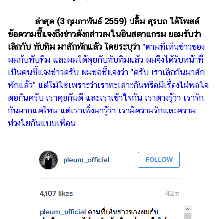
แต่งงาน
ล่าสุด (3 กุมภาพันธ์ 2559) ปลื้ม สุรบถ ได้โพสต์
แม่
ข้อความชี้แจงถึงข่าวดังกล่าวลงในอินสตาแกรม ยอมรับว่า
และ
เลิกกับ ทับทิม มาสักพักแล้ว โดยระบุว่า
"ตามที่เห็นข่าวของ
เด็ก
ผมกับทับทิม และผมได้คุยกับทับทิมแล้ว ผมจึงได้รับหน้าที่
สัตว์
เป็นคนชี้แจงข่าวครับ ผมขอชี้แจงว่า "ครับ เราเลิกกันมาสัก
เลี้ยง
พักแล้ว" แต่ไม่ใช่เพราะว่าเราทะเลาะกันหรือมีเรื่องไม่พอใจ
Infographic
ต่อกันครับ เราคุยกันดี และเราเข้าใจกัน เราต่างรู้ว่า เรารัก
กันมากแค่ไหน แต่เราเพิ่งมารู้ว่า เรามีความรักและความ
บริการ
ห่วงใยกันแบบเพื่อน
แอปฯ
กระปุก
คอร์ส
ออนไลน์
เรียน
เลข