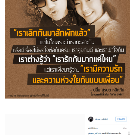
ไตล์
ดูด
วง
ผู้
หญิง
ผู้ชาย
สุขภาพ
ท่อง
เที่ยว
สูตร
อาหาร
ง่ายๆ
ช้อป
ปิ้ง