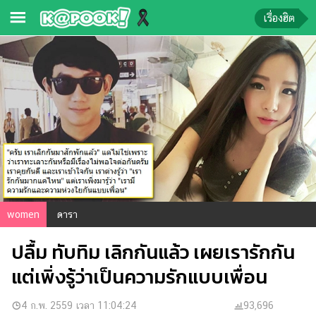
เรื่องฮิต
ข่าว-
ความ
รู้
ข่าว
ข่าว
บันเทิง
ตรวจ
women
ดารา
หวย
ปลื้ม ทับทิม เลิกกันแล้ว เผยเรารักกัน
ผล
บอล
แต่เพิ่งรู้ว่าเป็นความรักแบบเพื่อน
สด
การ
4 ก.พ. 2559 เวลา 11:04:24
93,696