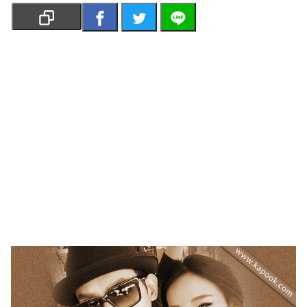
เงิน
การ
ศึกษา
บันเทิง
รูปภาพ
ดู
หนัง
Music
Station
ละคร
บันเทิง
เกาหลี
ไลฟ์