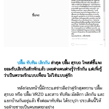
รถยนต์
บ้าน
และ
การ
ตกแต่ง
มือ
ถือ
ราคา
ทอง
ปลื้ม ทับทิม เลิกกัน
ล่าสุด ปลื้ม สุรบถ โพสต์ชี้แจง
ยอมรับเลิกกันสักพักแล้ว เผยต่างคนต่างรู้ว่ารักกัน แต่เพิ่งรู้
ราคา
ว่าเป็นความรักแบบเพื่อน ไม่ใช่แบบคู่รัก
น้ำมัน
วา
หลังก่อนหน้านี้มีกระแสข่าวลือว่าคู่รักสุดหวาน ปลื้ม
ไร
สุรบถ หรือ ปลื้ม VRZO และสาว ทับทิม มัลลิกา เลิกกัน และ
ตี้
แยกบ้านกันอยู่แล้ว ซึ่งต่อมาทับทิม ได้ระบุว่า ประเด็นนี้ให้
รอฝ่ายชายเป็นคนพูดทุกอย่าง