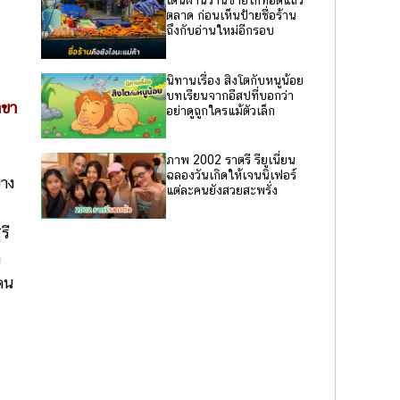
เดินผ่านร้านขายไก่ทอดแถว
ตลาด ก่อนเห็นป้ายชื่อร้าน
ถึงกับอ่านใหม่อีกรอบ
นิทานเรื่อง สิงโตกับหนูน้อย
บทเรียนจากอีสปที่บอกว่า
าขา
อย่าดูถูกใครแม้ตัวเล็ก
ภาพ 2002 ราตรี รียูเนี่ยน
ฉลองวันเกิดให้เจนนิเฟอร์
บาง
แต่ละคนยังสวยสะพรั่ง
รี
่
้คน