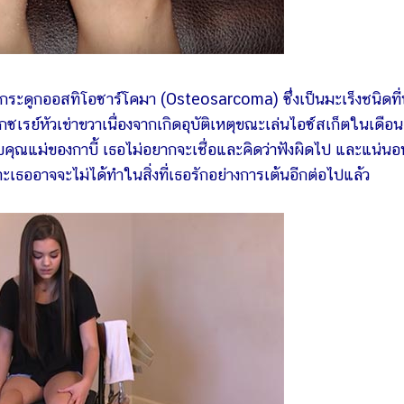
เร็งกระดูกออสทิโอซาร์โคมา (Osteosarcoma) ซึ่งเป็นมะเร็งชนิดที
็กซเรย์หัวเข่าขวาเนื่องจากเกิดอุบัติเหตุขณะเล่นไอซ์สเก็ตในเดือน
บคุณแม่ของกาบี้ เธอไม่อยากจะเชื่อและคิดว่าฟังผิดไป และแน่นอ
ราะเธออาจจะไม่ได้ทำในสิ่งที่เธอรักอย่างการเต้นอีกต่อไปแล้ว