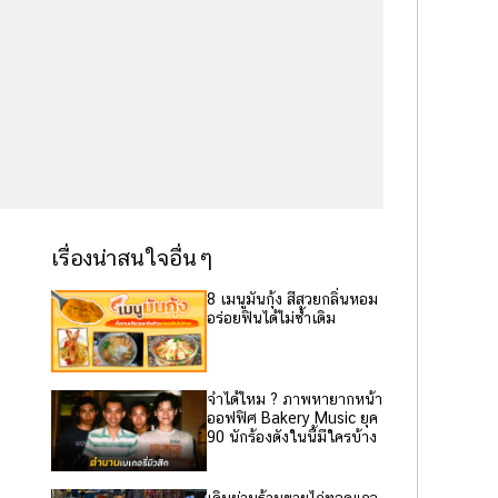
เรื่องน่าสนใจอื่นๆ
8 เมนูมันกุ้ง สีสวยกลิ่นหอม
อร่อยฟินได้ไม่ซ้ำเดิม
จำได้ไหม ? ภาพหายากหน้า
ออฟฟิศ Bakery Music ยุค
90 นักร้องดังในนี้มีใครบ้าง