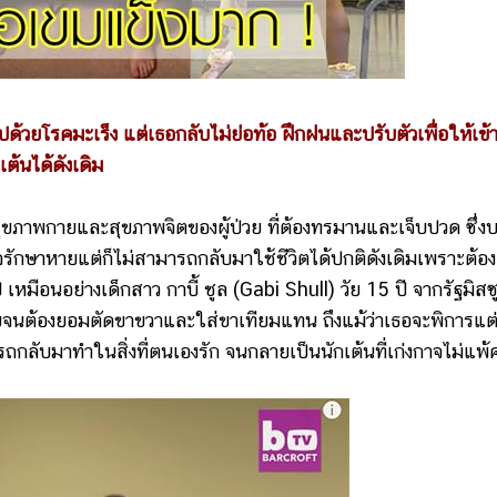
ไปด้วยโรคมะเร็ง แต่เธอกลับไม่ย่อท้อ ฝึกฝนและปรับตัวเพื่อให้เข้
ต้นได้ดังเดิม
ภาพกายและสุขภาพจิตของผู้ป่วย ที่ต้องทรมานและเจ็บปวด ซึ่ง
อาจรักษาหายแต่ก็ไม่สามารถกลับมาใช้ชีวิตได้ปกติดังเดิมเพราะต้อง
 เหมือนอย่างเด็กสาว กาบี้ ชูล (Gabi Shull) วัย 15 ปี จากรัฐมิสซู
ร้ายจนต้องยอมตัดขาขวาและใส่ขาเทียมแทน ถึงแม้ว่าเธอจะพิการแต
ถกลับมาทำในสิ่งที่ตนเองรัก จนกลายเป็นนักเต้นที่เก่งกาจไม่แพ