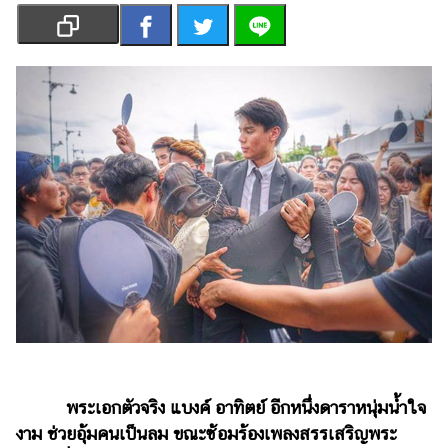
เงิน
การ
ศึกษา
บันเทิง
รูปภาพ
ดู
หนัง
Music
Station
ละคร
บันเทิง
เกาหลี
พระเอกตัวจริง แบงค์ อาทิตย์ อีกหนึ่งดาราหนุ่มน้ำใจ
ไลฟ์
งาม ช่วยอุ้มคนเป็นลม ขณะซ้อมร้องเพลงสรรเสริญพระ