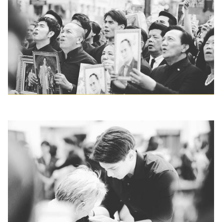
ออนไลน์
ติดต่อ
โฆษณา
แจ้ง
ปัญหา
ร่วม
งาน
กับ
เรา