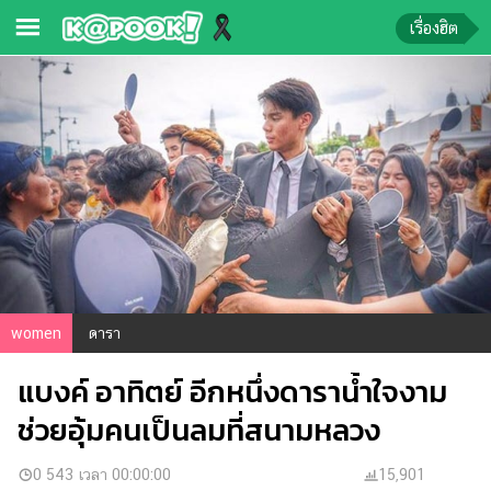
เรื่องฮิต
ข่าว-
ความ
รู้
ข่าว
ข่าว
บันเทิง
ตรวจ
women
ดารา
หวย
แบงค์ อาทิตย์ อีกหนึ่งดาราน้ำใจงาม
ผล
บอล
ช่วยอุ้มคนเป็นลมที่สนามหลวง
สด
การ
0 543 เวลา 00:00:00
15,901