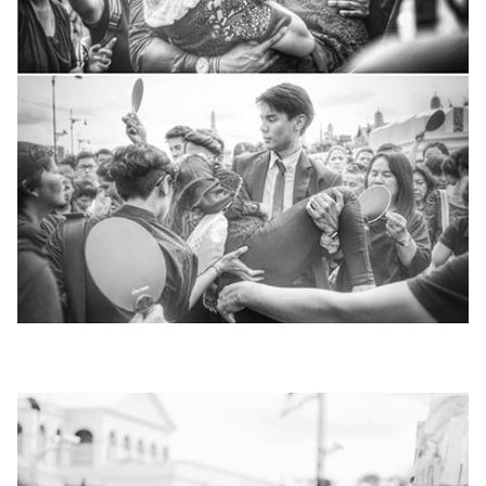
แต่งงาน
แม่
และ
เด็ก
สัตว์
เลี้ยง
Infographic
บริการ
แอปฯ
กระปุก
คอร์ส
ออนไลน์
เรียน
เลข