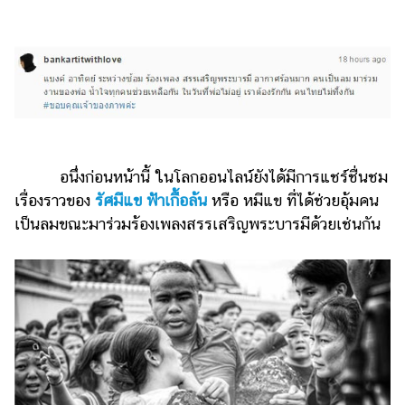
รถยนต์
บ้าน
และ
การ
ตกแต่ง
มือ
ถือ
อนึ่งก่อนหน้านี้ ในโลกออนไลน์ยังได้มีการแชร์ชื่นชม
เรื่องราวของ
รัศมีแข ฟ้าเกื้อล้น
หรือ หมีแข ที่ได้ช่วยอุ้มคน
ราคา
เป็นลมขณะมาร่วมร้องเพลงสรรเสริญพระบารมีด้วยเช่นกัน
ทอง
ราคา
น้ำมัน
วา
ไร
ตี้