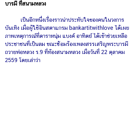
ไตล์
บารมี ที่สนามหลวง
ดูด
เป็นอีกหนึ่งเรื่องราวน่าประทับใจของคนในวงการ
วง
บันเทิง เมื่อผู้ใช้อินสตาแกรม bankartitwithlove ได้เผย
ผู้
ภาพเหตุการณ์ที่ดาราหนุ่ม แบงค์ อาทิตย์ ได้เข้าช่วยเหลือ
หญิง
ประชาชนที่เป็นลม ขณะซ้อมร้องเพลงสรรเสริญพระบารมี
ถวายพ่อหลวง ร.9 ที่ท้องสนามหลวง เมื่อวันที่ 22 ตุลาคม
ผู้ชาย
2559 โดยเล่าว่า
สุขภาพ
ท่อง
เที่ยว
สูตร
อาหาร
ง่ายๆ
ช้อป
ปิ้ง