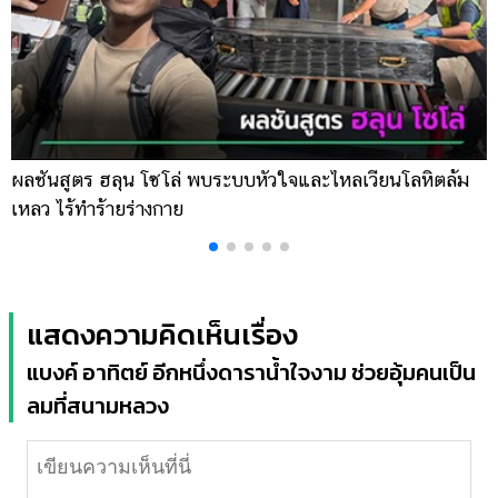
ผลชันสูตร ฮลุน โซโล่ พบระบบหัวใจและไหลเวียนโลหิตล้ม
ข
เหลว ไร้ทำร้ายร่างกาย
เ
แสดงความคิดเห็นเรื่อง
แบงค์ อาทิตย์ อีกหนึ่งดาราน้ำใจงาม ช่วยอุ้มคนเป็น
ลมที่สนามหลวง