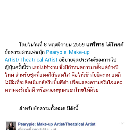
ออนไลน์
ติดต่อ
โฆษณา
แจ้ง
ปัญหา
โดยในวันที่ 8 พฤศจิกายน 2559
แพรี่พาย
ได้โพสต์
ร่วม
ข้อความผ่านเฟซบุ๊ก
Pearypie: Make-up
งาน
Artist/Theatrical Artist
อธิบายจุดประสงค์ของการไป
กับ
เรา
ญี่ปุ่นครั้งนี้ว่า
เธอไปทำงาน ซึ่งมีกำหนดการมาตั้งแต่ช่วงปี
ใหม่ สำหรับชุดที่แต่งสีสันสดใส คือให้เข้ากับธีมงาน แต่ก็
ไม่ลืมที่จะติดเข็มกลัดริบบิ้นสีดำ เพื่อแสดงความจริงใจและ
ความจงรักภักดี พร้อมวอนทุกคนยกโทษให้ด้วย
สำหรับข้อความทั้งหมด มีดังนี้