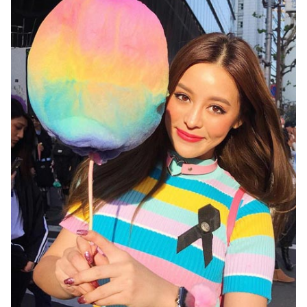
ไตล์
ดูด
วง
ผู้
หญิง
ผู้ชาย
สุขภาพ
ท่อง
เที่ยว
สูตร
อาหาร
ง่ายๆ
ช้อป
ปิ้ง