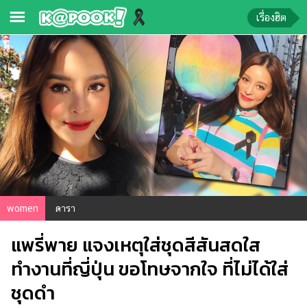
เรื่องฮิต
ข่าว-
ความ
รู้
ข่าว
ข่าว
บันเทิง
ตรวจ
women
ดารา
หวย
แพรี่พาย แจงเหตุใส่ชุดสีสันสดใส
ผล
บอล
ทำงานที่ญี่ปุ่น ขอโทษจากใจ ที่ไม่ได้ใส่
สด
ชุดดำ
การ