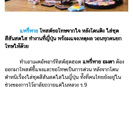
แต่งงาน
แม่
และ
เด็ก
แพรี่พาย
โพสต์ขอโทษจากใจ หลังโดนติง ใส่ชุด
สีสันสดใส ทำงานที่ญี่ปุ่น พร้อมแจงเหตุผล วอนทุกคนยก
สัตว์
โทษให้ด้วย
เลี้ยง
Infographic
ทำเอาเมคอัพอาร์ทิสต์สุดฮอต
แพรี่พาย อมตา
ต้อง
ออกมาโพสต์ชี้แจงและขอโทษเป็นการด่วน หลังจากโดน
บริการ
ตำหนิเรื่องใส่ชุดสีสันสดใสในญี่ปุ่น ทั้งที่คนไทยยังอยู่ใน
ช่วงของการไว้อาลัยถวายแด่ในหลวง ร.9
แอปฯ
กระปุก
คอร์ส
ออนไลน์
เรียน
เลข