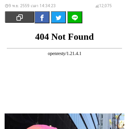
เงิน
9 พ.ย. 2559 เวลา 14:34:23
12,075
การ
ศึกษา
บันเทิง
รูปภาพ
ดู
หนัง
Music
Station
ละคร
บันเทิง
เกาหลี
ไลฟ์