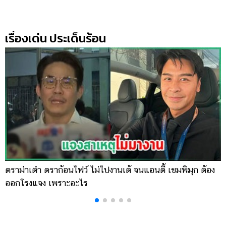
เรื่องเด่น ประเด็นร้อน
ดราม่าเต๋า ดราก้อนไฟว์ ไม่ไปงานเต้ จนแอนดี้ เขมพิมุก ต้อง
น
ออกโรงแจง เพราะอะไร
พ