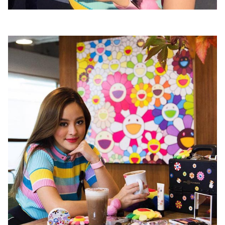
รถยนต์
บ้าน
และ
การ
ตกแต่ง
มือ
ถือ
ราคา
ทอง
ราคา
น้ำมัน
วา
ไร
ตี้