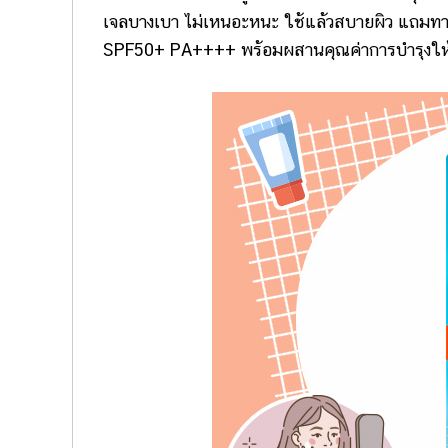
เจลบางเบา ไม่เหนอะหนะ ใช้แล้วสบายผิว แถมทาทั
SPF50+ PA++++ พร้อมผสานคุณค่าการบำรุงให้ผิว