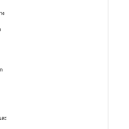
าง
ำ
อก
 และ