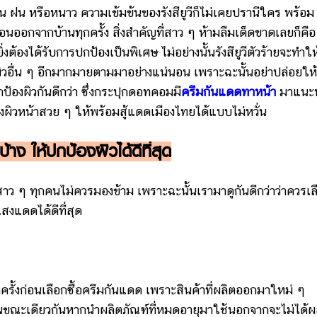
น หรือหนาว ความเข้มข้นของรังสียูวีก็ไม่เคยปรานีใคร พร้อม
อนออกจากบ้านทุกครั้ง สิ่งสำคัญที่สาว ๆ ห้ามลืมเด็ดขาดเลยก็คือ
งต้องได้รับการปกป้องเป็นพิเศษ ไม่อย่างนั้นรังสียูวีตัวร้ายจะทำให
ผิวอื่น ๆ อีกมากมายตามมาอย่างแน่นอน เพราะฉะนั้นอย่าปล่อยให้
ป้องผิวกันดีกว่า ซึ่งกระปุกดอทคอมมี
ครีมกันแดดทาหน้า
มาแนะ
องผิวหน้าสวย ๆ ให้พร้อมสู้แดดเมืองไทยได้แบบไม่หวั่น
าง ให้ปกป้องผิวได้ดีที่สุด
 ๆ ทุกคนไม่ควรมองข้าม เพราะฉะนั้นเรามาดูกันดีกว่าว่าควรเล
งแดดได้ดีที่สุด
งก่อนเลือกซื้อครีมกันแดด เพราะสินค้าที่ผลิตออกมาใหม่ ๆ
นขณะเดียวกันหากนำผลิตภัณฑ์ที่หมดอายุมาใช้นอกจากจะไม่ได้ผ