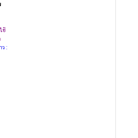
น
ใช้
ำ
าว :