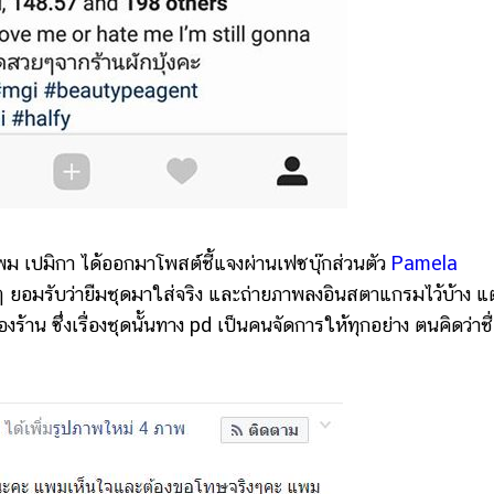
ม เปมิกา ได้ออกมาโพสต์ชี้แจงผ่านเฟซบุ๊กส่วนตัว
Pamela
 ยอมรับว่ายืมชุดมาใส่จริง และถ่ายภาพลงอินสตาแกรมไว้บ้าง แต
องร้าน ซึ่งเรื่องชุดนั้นทาง pd เป็นคนจัดการให้ทุกอย่าง ตนคิดว่าชื