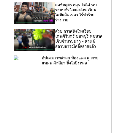
ผลชันสูตร ฮลุน โซโล่ พบ
ระบบหัวใจและไหลเวียน
โลหิตล้มเหลว ไร้ทำร้าย
ร่างกาย
ด่วน กราดยิงโรงเรียน
เทพศิรินทร์ นนทบุรี พบบาด
เจ็บจำนวนมาก - ตาย 6
สถานการณ์คลี่คลายแล้ว
อัปเดตภาพล่าสุด น้องแมค ลูกชาย
แหม่ม คัทลียา ยิ่งโตยิ่งหล่อ