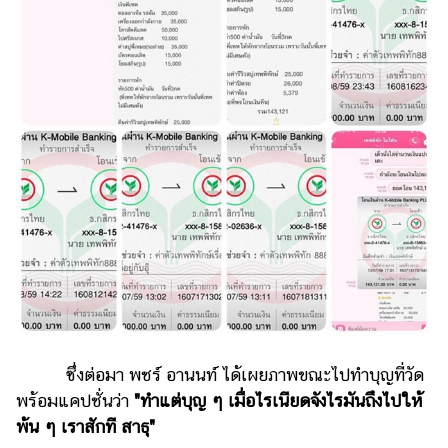
ออนไลน์
ติดต่อ
โฆษณา
แจ้ง
ปัญหา
ร่วม
งาน
กับ
เรา
ซึ่งต่อมา พชร์ อานนท์ ได้เผยภาพขณะไปทำบุญที่วัด
พร้อมแคปชั่นว่า
"ทำแต่บุญ ๆ เมื่อไรเนียดจังไรมันถึงไปให้
พ้น ๆ เราสักที สาธุ"