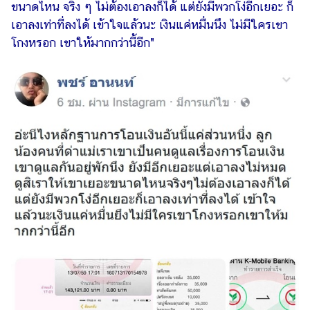
ขนาดไหน จริง ๆ ไม่ต้องเอาลงก็ได้ แต่ยังมีพวกโง่อีกเยอะ ก็
แต่งงาน
เอาลงเท่าที่ลงได้ เข้าใจแล้วนะ เงินแค่หมื่นนึง ไม่มีใครเขา
แม่
โกงหรอก เขาให้มากกว่านี้อีก"
และ
เด็ก
สัตว์
เลี้ยง
Infographic
บริการ
แอปฯ
กระปุก
คอร์ส
ออนไลน์
เรียน
เลข