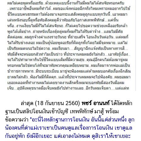
รถยนต์
บ้าน
และ
การ
ตกแต่ง
มือ
ถือ
ราคา
ทอง
ราคา
น้ำมัน
ล่าสุด (18 กันยายน 2560)
พชร์ อานนท์
ได้งัดหลัก
ฐานเป็นสลิปโอนเงินเข้าบัญชี เทพพิทักษ์ มาสู้ พร้อม
วา
ข้อความว่า
"อะนี่ไงหลักฐานการโอนเงิน อันนี้แค่ส่วนหนึ่ง ลูก
ไร
น้องคนที่ด่าแม่เราเขาเป็นคนดูแลเรื่องการโอนเงิน เขาดูแล
ตี้
กันอยู่พัก ยังมีอีกเยอะ แต่เอาลงไม่หมด ดูสิเราให้เขาเยอะ