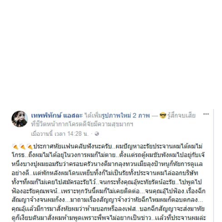
ไตล์
ดูด
วง
ผู้
หญิง
ผู้ชาย
สุขภาพ
ท่อง
เที่ยว
สูตร
อาหาร
ง่ายๆ
ช้อป
ปิ้ง