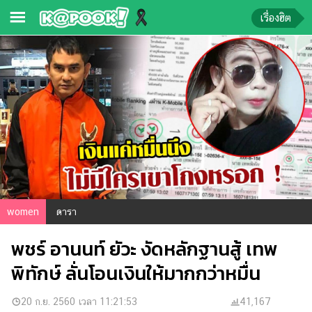
เรื่องฮิต
ข่าว-
ความ
รู้
ข่าว
ข่าว
บันเทิง
ตรวจ
women
ดารา
หวย
พชร์ อานนท์ ยัวะ งัดหลักฐานสู้ เทพ
ผล
บอล
พิทักษ์ ลั่นโอนเงินให้มากกว่าหมื่น
สด
การ
20 ก.ย. 2560 เวลา 11:21:53
41,167