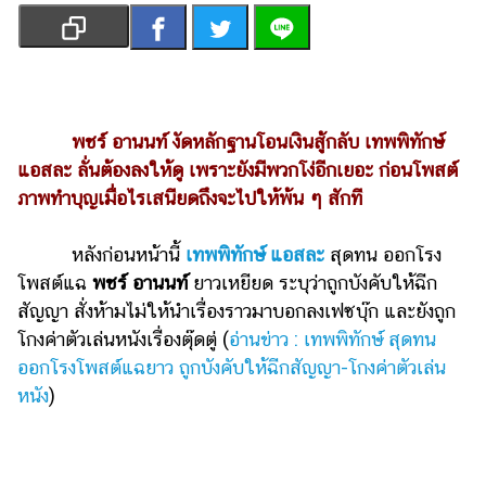
เงิน
การ
ศึกษา
บันเทิง
พชร์ อานนท์ งัดหลักฐานโอนเงินสู้กลับ เทพพิทักษ์
แอสละ ลั่นต้องลงให้ดู เพราะยังมีพวกโง่อีกเยอะ ก่อนโพสต์
รูปภาพ
ภาพทำบุญเมื่อไรเสนียดถึงจะไปให้พ้น ๆ สักที
ดู
หนัง
หลังก่อนหน้านี้
เทพพิทักษ์ แอสละ
สุดทน ออกโรง
Music
โพสต์แฉ
พชร์ อานนท์
ยาวเหยียด ระบุว่าถูกบังคับให้ฉีก
Station
สัญญา สั่งห้ามไม่ให้นำเรื่องราวมาบอกลงเฟซบุ๊ก และยังถูก
โกงค่าตัวเล่นหนังเรื่องตุ๊ดตู่ (
อ่านข่าว : เทพพิทักษ์ สุดทน
ละคร
ออกโรงโพสต์แฉยาว ถูกบังคับให้ฉีกสัญญา-โกงค่าตัวเล่น
บันเทิง
หนัง
)
เกาหลี
ไลฟ์