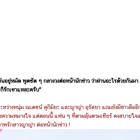
ยู่หมัด พูดชัด ๆ กลางวงต่อหน้านักข่าว ว่าผ่านอะไรด้วยกันมา
ๆ ก็รักเขาแหละครับ"
หนุ่ม ณเดชน์ คูกิมิยะ และญาญ่า อุรัสยา แถมยังมีข่าวลืออีก
งความหมางใจ แต่ตอนนี้ แฟน ๆ ที่ตามลุ้นตามเชียร์ คงสบายใจ
าพรักสาวญาญ่า ต่อหน้านักข่าว !