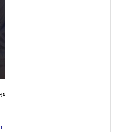
คุย
า