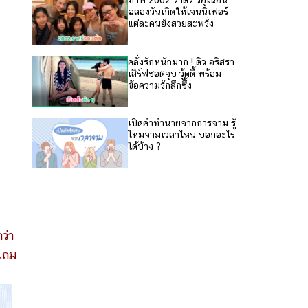
ภาพ 2002 ราตรี รียูเนี่ยน
ฉลองวันเกิดให้เจนนิเฟอร์
แต่ละคนยังสวยสะพรั่ง
คลั่งรักหนักมาก ! ดิว อริสรา
เสิร์ฟชอตจูบ วู้ดดี้ พร้อม
ข้อความรักลึกซึ้ง
เปิดคำทำนายจากการจาม รู้
ไหมจามเวลาไหน บอกอะไร
ได้บ้าง ?
ว่า
แถม