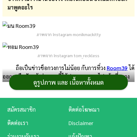
มาพูดอะไร
การ
เงิน
การ
ภาพจาก Instagram monikmackitty
ศึกษา
บันเทิง
ภาพจาก Instagram tom_reckless
ถือเป็นข่าวช็อกวงการไม่น้อย กับการที่วง
Room39
ได้
ดู
ออกมายืนยันแล้วว่า ตอนนี้ได้ประกาศยุบวงไปแล้ว ซึ่งทาง
หนัง
ดูรูปภาพ และ เนื้อหาทั้งหมด
มนและโอ จะยังคงอยู่กับค่ายเลิฟอิสตามเดิม ส่วนทอมจะ
แยกไปเป็นศิลปินอิสระ และฟิล์ม ภรรยาของทอม ก็ได้ออก
Music
มาให้กำลังใจด้วย (อ่านเพิ่มเติม
เผยข้อความที่ ฟิล์ม ภรรยา
Station
สมัครสมาชิก
ติดต่อโฆษณา
ทอม อิศรา ให้กำลังใจสามี หลัง Room39 ประกาศยุบวง
)
ละคร
ติดต่อเรา
Disclaimer
อย่างไรก็ตาม จากที่ดูเหมือนว่าทางวงจะจบกันไปด้วย
บันเทิง
ดี แต่หากลองไปดูในไอจีของ มน จะพบว่า มนได้อันฟอลโล
ร่วมงานกับเรา
แจ้งปัญหา