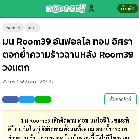
เรื่องฮิต
ข่าว-
women
ดารา
ความ
มน Room39 อันฟอลโล ทอม อิศรา
รู้
ตอกย้ำความร้าวฉานหลัง Room39
ข่าว
วงแตก
ข่าว
22 ก.พ. 2562 เวลา 12:06:29
บันเทิง
ตรวจ
คัดลอกลิงก์
หวย
ผล
มน Room39 เลิกติดตาม ทอม บนไอจี ในขณะที่
บอล
พี่โอ แว่นใหญ่ ยังติดตามทั้งมนทั้งทอม ตอกย้ำกระแส
สด
ข่าวความร้าวฉานของวง โดยในตอนนี้ ยังไม่มีใครออก