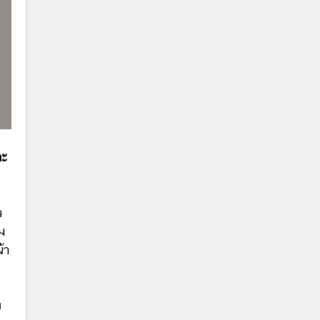
ละ
ว
ม
้า
ง