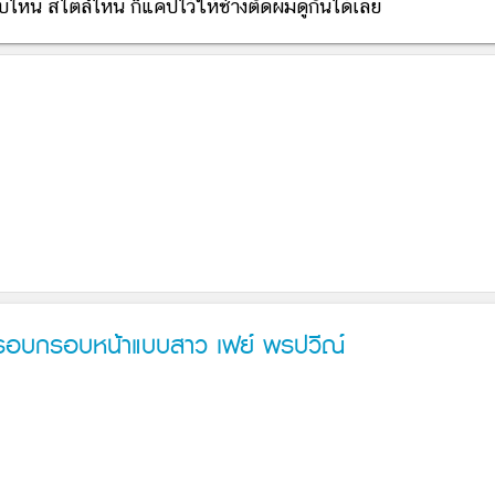
หน สไตล์ไหน ก็แคปไว้ให้ช่างตัดผมดูกันได้เลย
วรอบกรอบหน้าแบบสาว เฟย์ พรปวีณ์