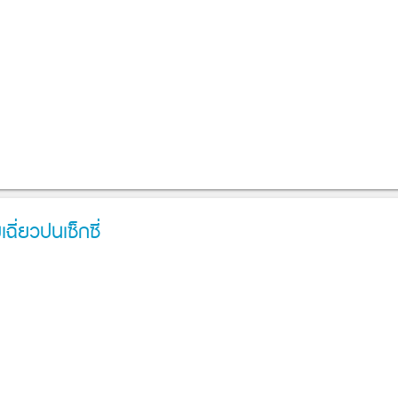
ี่ยวปนเซ็กซี่