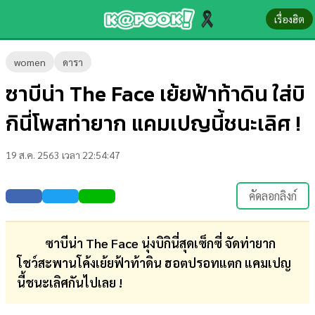
เรื่องฮิต
ข่าว-
women
ดารา
ความ
ซาบีน่า The Face เย้ยฟ้าท้าดิน ใส่บิ
รู้
กินี่โพสท่ายาก แคมเปญนี้ชนะเลิศ !
ข่าว
19 ส.ค. 2563 เวลา 22:54:47
ข่าว
บันเทิง
คัดลอกลิงก์
ตรวจ
หวย
ซาบีน่า The Face นุ่งบิกินี่สุดเซ็กซี่ จัดท่ายาก
โชว์สะพานโค้งเย้ยฟ้าท้าดิน ฮอตปรอทแตก แคมเปญ
ผล
นี้ชนะเลิศกันไปเลย !
บอล
สด