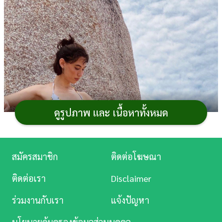
การ
เงิน
การ
ศึกษา
บันเทิง
ดูรูปภาพ และ เนื้อหาทั้งหมด
ดู
หนัง
Music
สมัครสมาชิก
ติดต่อโฆษณา
Station
ติดต่อเรา
Disclaimer
ละคร
ร่วมงานกับเรา
แจ้งปัญหา
บันเทิง
นโยบายคุ้มครองข้อมูลส่วนบุคคล
ภาพจาก Instagram sabinameisinger