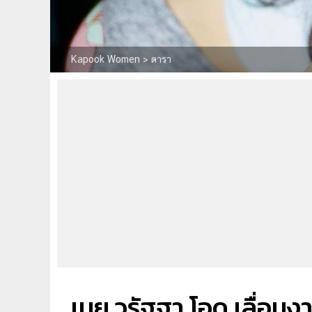
Kapook Women
>
ดารา
เนย วรัฐฐา โอด เลื่อนงา