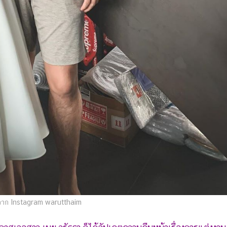
าก Instagram warutthaim