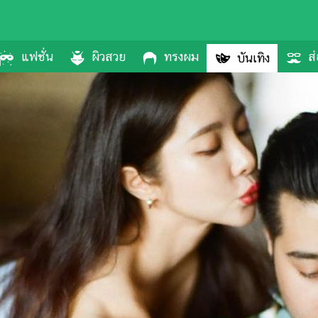
แฟชั่น
ผิวสวย
ทรงผม
ส่
บันเทิง