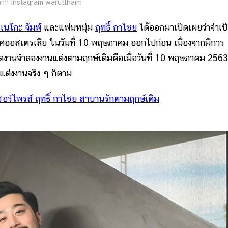
าก Instagram warutthaim
เนโกะ จัมพ์
และแฟนหนุ่ม
ฤทธิ์ กาไชย
ได้ออกมาเปิดเผยว่าจำเป
เทศออสเตรเลีย ในวันที่ 10 พฤษภาคม ออกไปก่อน เนื่องจากมีการ
้จัดงานจำลองงานแต่งตามฤกษ์เดิมคือเมื่อวันที่ 10 พฤษภาคม 2563
านแต่งงานจริง ๆ ก็ตาม
ซอร์ไพรส์ ฤทธิ์ กาไชย สาบานรักตามฤกษ์เดิม