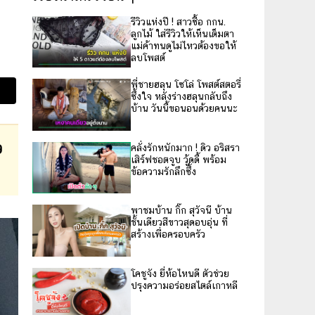
รีวิวแห่งปี ! สาวซื้อ กกน.
ลูกไม้ ใส่รีวิวให้เห็นเต็มตา
แม่ค้าทนดูไม่ไหวต้องขอให้
ลบโพสต์
พี่ชายฮลุน โซโล่ โพสต์สตอรี่
ซึ้งใจ หลังร่างฮลุนกลับถึง
บ้าน วันนี้ขอนอนด้วยคนนะ
คลั่งรักหนักมาก ! ดิว อริสรา
9
เสิร์ฟชอตจูบ วู้ดดี้ พร้อม
ข้อความรักลึกซึ้ง
พาชมบ้าน กิ๊ก สุวัจนี บ้าน
ชั้นเดียวสีขาวสุดอบอุ่น ที่
สร้างเพื่อครอบครัว
โคชูจัง ยี่ห้อไหนดี ตัวช่วย
ปรุงความอร่อยสไตล์เกาหลี