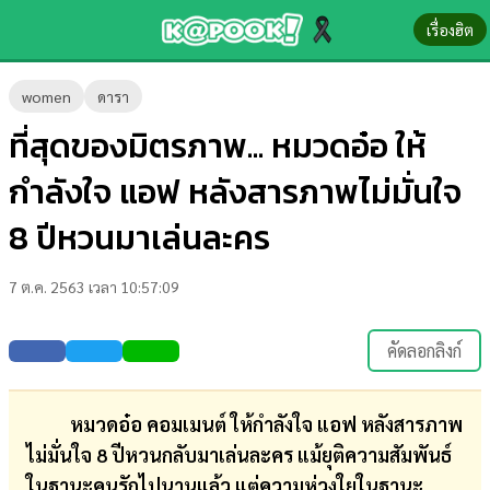
เรื่องฮิต
ข่าว-
women
ดารา
ความ
ที่สุดของมิตรภาพ... หมวดอ๋อ ให้
รู้
กำลังใจ แอฟ หลังสารภาพไม่มั่นใจ
ข่าว
8 ปีหวนมาเล่นละคร
ข่าว
7 ต.ค. 2563 เวลา 10:57:09
บันเทิง
ตรวจ
คัดลอกลิงก์
หวย
ผล
หมวดอ๋อ คอมเมนต์ ให้กำลังใจ แอฟ หลังสารภาพ
บอล
ไม่มั่นใจ 8 ปีหวนกลับมาเล่นละคร แม้ยุติความสัมพันธ์
สด
ในฐานะคนรักไปนานแล้ว แต่ความห่วงใยในฐานะ