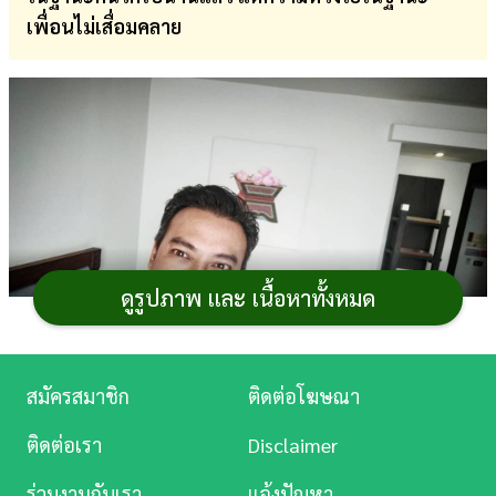
เพื่อนไม่เสื่อมคลาย
การ
เงิน
การ
ศึกษา
บันเทิง
ดู
หนัง
ดูรูปภาพ และ เนื้อหาทั้งหมด
Music
Station
สมัครสมาชิก
ติดต่อโฆษณา
ละคร
ติดต่อเรา
Disclaimer
ภาพจาก Instagram muad_aor
บันเทิง
ร่วมงานกับเรา
แจ้งปัญหา