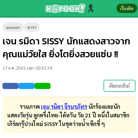
เรื่องฮิต
ข่าว-
women
ดารา
ความ
เจน รมิดา SISSY นักแสดงสาวจาก
รู้
คุณแม่วัยใส ยิ่งโตยิ่งสวยแซ่บ !!
ข่าว
17 ธ.ค. 2563 เวลา 20:53:39
ข่าว
บันเทิง
คัดลอกลิงก์
ตรวจ
หวย
รวมภาพ
เจน รมิดา จีรนรภัทร
นักร้องและนัก
แสดงวัยรุ่น ลูกครึ่งไทย-ไต้หวัน วัย 21 ปี หนึ่งในสมาชิก
ผล
เกิร์ลกรุ๊ปวงใหม่ SISSY ในชุดว่ายน้ำเซ็กซี่ ๆ
บอล
สด