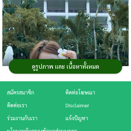
การ
เงิน
การ
ศึกษา
บันเทิง
ดูรูปภาพ และ เนื้อหาทั้งหมด
ดู
หนัง
Music
สมัครสมาชิก
ติดต่อโฆษณา
Station
ติดต่อเรา
Disclaimer
ละคร
ร่วมงานกับเรา
แจ้งปัญหา
บันเทิง
นโยบายคุ้มครองข้อมูลส่วนบุคคล