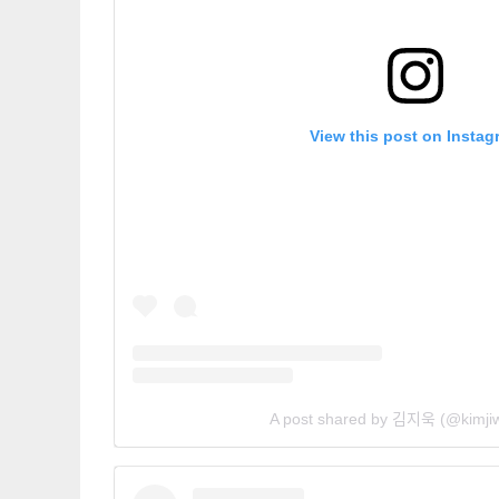
View this post on Instag
A post shared by 김지욱 (@kimj