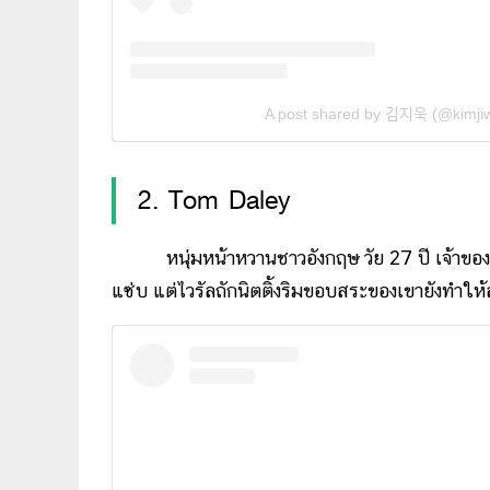
A post shared by 김지욱 (@kimj
2. Tom Daley
หนุ่มหน้าหวานชาวอังกฤษ วัย 27 ปี เจ้าของเหรี
แซ่บ แต่ไวรัลถักนิตติ้งริมขอบสระของเขายังทำให้