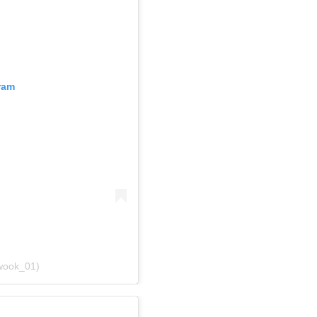
ram
iwook_01)