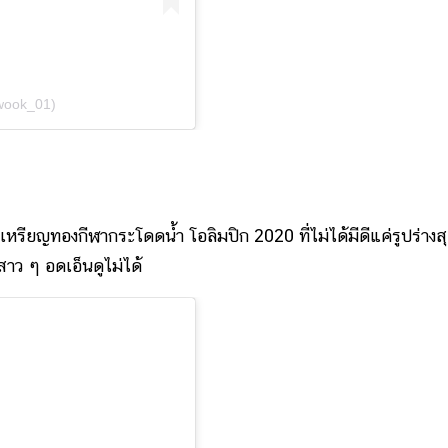
iwook_01)
ยญทองกีฬากระโดดน้ำ โอลิมปิก 2020 ที่ไม่ได้มีดีแค่รูปร่างส
สาว ๆ อดเอ็นดูไม่ได้