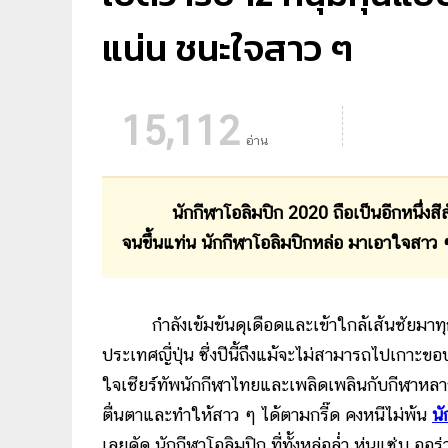
แน่น ชนะใจสาว ๆ
15,112
อ่าน
นักกีฬาโอลิมปิก 2020 ถือเป็นอีกหนึ่งสีสันท
จนขึ้นแท่น นักกีฬาโอลิมปิกหล่่อ มาเอาใจสาว ๆ
กำลังเข้มข้นดุเดือดและเข้าใกล้เส้นชัยมาท
ประเทศญี่ปุ่น ซี่งปีนี้ถึงแม้จะไม่สามารถไปเกาะข
ใจเชียร์ทัพนักกีฬาไทยและเพลิดเพลินกับกีฬาหลาก
ตื่นตาและทำให้สาว ๆ ได้ตามกรี๊ด คงหนีไม่พ้น
นั
เลยคัด นักกีฬาโอลิมปิก ที่ทั้งหล่อล่ำ หุ่นแซ่บ