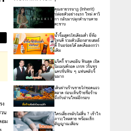
คุณยายวรนาฏ (Inherit)
ปล่อยตัวอย่างแรก ใหม่ ดาวิ
กา กลับมาปลุกตำนานคาย
ตะขาบ
น้ำจิ้มสูตรโซเดียมต่ำ ยี่ห้อ
ไหนดี รวมตัวเลือกสายเฮลธ์
ตี้ กินอร่อยได้ ลดเค็มลงกว่า
เดิม
แจ็คกี้ ชาเคอลีน ฟินสุด เปิด
โมเมนต์กอด เกรท วรินทร
แคปชั่นฟิน ๆ แฟนคลับจิ้
นมาก
เดินผ่านร้านขายไก่ทอดแถว
ตลาด ก่อนเห็นป้ายชื่อร้าน
ถึงกับอ่านใหม่อีกรอบ
แรง
ชวน
ใครเสี่ยงหลับไม่ตื่น ? เข้าใจ
ภาวะใหลตาย พร้อมเช็ก
ทคอม
สัญญาณเตือน
ร