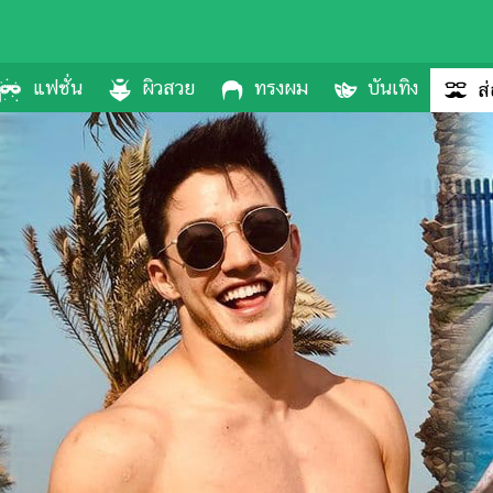
แฟชั่น
ผิวสวย
ทรงผม
บันเทิง
ส่