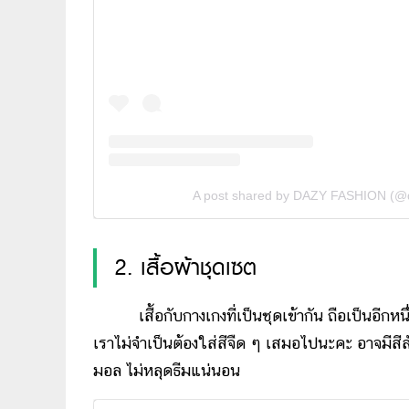
A post shared by DAZY FASHION (@
2. เสื้อผ้าชุดเซต
เสื้อกับกางเกงที่เป็นชุดเข้ากัน ถือเป็นอีกหนึ่ง
เราไม่จำเป็นต้องใส่สีจืด ๆ เสมอไปนะคะ อาจมีสีส
มอล ไม่หลุดธีมแน่นอน