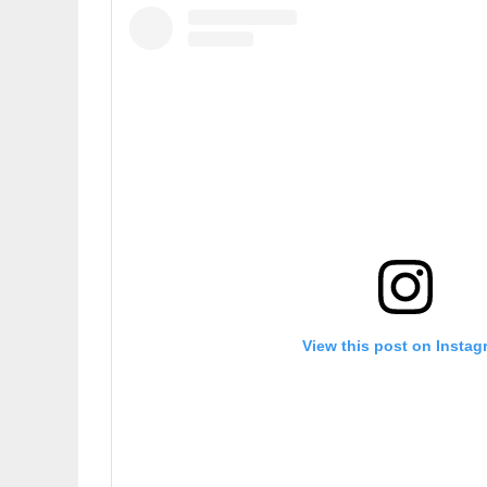
View this post on Instag