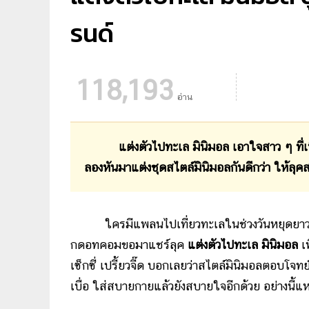
รนด์
118,193
อ่าน
แต่งตัวไปทะเล มินิมอล เอาใจสาว ๆ ที่เบื่
ลองหันมาแต่งชุดสไตล์มินิมอลกันดีกว่า ให้ลุคส
ใครมีแพลนไปเที่ยวทะเลในช่วงวันหยุดยาว แล
กดอทคอมขอมาแชร์ลุค
แต่งตัวไปทะเล มินิมอล
เพ
เซ็กซี่ เปรี้ยวจี๊ด บอกเลยว่าสไตล์มินิมอลตอบโจท
เบื่อ ใส่สบายกายแล้วยังสบายใจอีกด้วย อย่างนี้แห