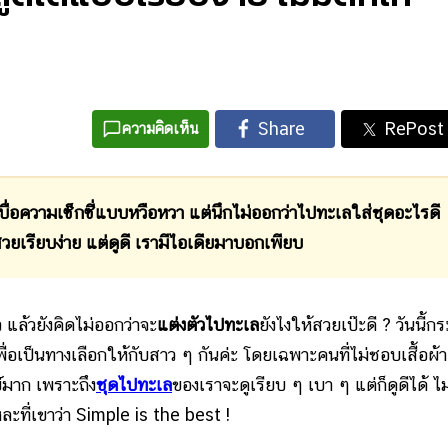
ความคิดเห็น
อความเซ็กซี่แบบหวือหวา แต่นึกไม่ออกว่าไปทะเลใส่ชุดอะไรดี
วยเรียบง่าย แต่ดูดี เรามีไอเดียมาบอกเพียบ
้วยังคิดไม่ออกว่าจะ
แต่งตัวไปทะเล
ยังไงให้สวยเป๊ะดี ? วันนี้กร
ื่อเป็นทางเลือกให้กับสาว ๆ กันค่ะ โดยเฉพาะคนที่ไม่ชอบเสื้อผ้า
ย์มาก เพราะถึง
ชุดไปทะเล
ของเราจะดูเรียบ ๆ เบา ๆ แต่ก็ดูดีได้ ไม
ละที่เขาว่า Simple is the best !