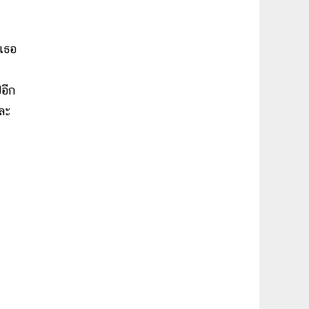
เธอ
อีก
และ