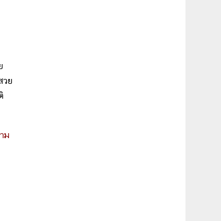
ย
่สวย
ิ
วาม