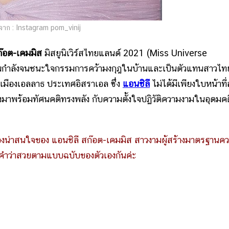
าก : Instagram pom_vinij
ก๊อต-เคมมิส
มิสยูนิเวิร์สไทยแลนด์ 2021 (Miss Universe
ต็มกำลังจนชนะใจกรรมการคว้ามงกุฎในบ้านและเป็นตัวแทนสาวไท
มืองเอลลาธ ประเทศอิสราเอล ซึ่ง
แอนชิลี
ไม่ได้มีเพียงใบหน้าที
ังมาพร้อมทัศนคติทรงพลัง กับความตั้งใจปฏิวัติความงามในอุดมคต
องน่าสนใจของ แอนชิลี สก๊อต-เคมมิส สาวงามผู้สร้างมาตรฐานค
นคำว่าสวยตามแบบฉบับของตัวเองกันค่ะ