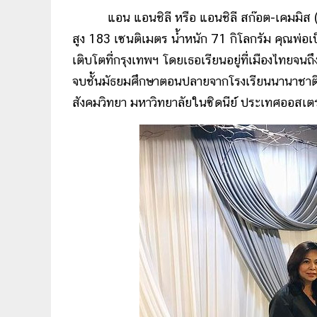
แอน แอนชิลี หรือ แอนชิลี สก๊อต-เคมมิส (Anc
สูง 183 เซนติเมตร น้ำหนัก 71 กิโลกรัม คุณพ่อเ
เติบโตที่กรุงเทพฯ โดยเธอเรียนอยู่ที่เมืองไทยจนถ
จบชั้นมัธยมศึกษาตอนปลายจากโรงเรียนนานาชาต
สังคมวิทยา มหาวิทยาลัยในซิดนีย์ ประเทศออสเตร