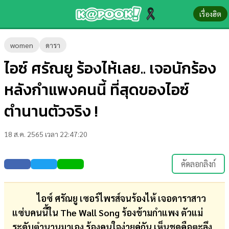
เรื่องฮิต
ข่าว-
women
ดารา
ความ
ไอซ์ ศรัณยู ร้องไห้เลย.. เจอนักร้อง
รู้
หลังกำแพงคนนี้ ที่สุดของไอซ์
ข่าว
ตำนานตัวจริง !
ข่าว
18 ส.ค. 2565 เวลา 22:47:20
บันเทิง
ตรวจ
คัดลอกลิงก์
หวย
ผล
ไอซ์ ศรัณยู เซอร์ไพรส์จนร้องไห้ เจอดาราสาว
บอล
แซ่บคนนี้ใน The Wall Song ร้องข้ามกำแพง ตัวแม่
สด
ระดับตำนานมาเอง ร้องคนใจง่ายคู่กัน เห็นชุดคือตะลึง