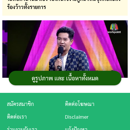
ร้องว้าวทั้งรายการ
การ
เงิน
การ
ศึกษา
บันเทิง
ดู
หนัง
ดูรูปภาพ และ เนื้อหาทั้งหมด
Music
Station
สมัครสมาชิก
ติดต่อโฆษณา
ละคร
ติดต่อเรา
Disclaimer
บันเทิง
ร่วมงานกับเรา
แจ้งปัญหา