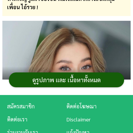
เพื่อน ไอ้รวย !
การ
เงิน
การ
ศึกษา
บันเทิง
ดู
หนัง
ดูรูปภาพ และ เนื้อหาทั้งหมด
Music
Station
สมัครสมาชิก
ติดต่อโฆษณา
ละคร
ติดต่อเรา
Disclaimer
บันเทิง
ร่วมงานกับเรา
แจ้งปัญหา