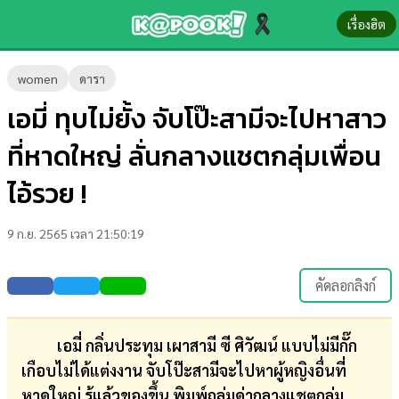
เรื่องฮิต
ข่าว-
women
ดารา
ความ
เอมี่ ทุบไม่ยั้ง จับโป๊ะสามีจะไปหาสาว
รู้
ที่หาดใหญ่ ลั่นกลางแชตกลุ่มเพื่อน
ข่าว
ไอ้รวย !
ข่าว
9 ก.ย. 2565 เวลา 21:50:19
บันเทิง
ตรวจ
คัดลอกลิงก์
หวย
ผล
เอมี่ กลิ่นประทุม เผาสามี ซี ศิวัฒน์ แบบไม่มีกั๊ก
บอล
เกือบไม่ได้แต่งงาน จับโป๊ะสามีจะไปหาผู้หญิงอื่นที่
สด
หาดใหญ่ รู้แล้วของขึ้น พิมพ์ถล่มด่ากลางแชตกลุ่ม