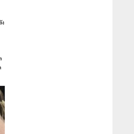
ัง
ล
ล