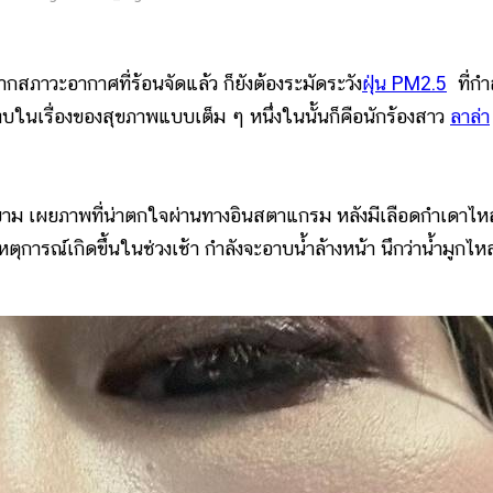
วะอากาศที่ร้อนจัดแล้ว ก็ยังต้องระมัดระวัง
ฝุ่น PM2.5
ที่กำล
บในเรื่องของสุขภาพแบบเต็ม ๆ หนึ่งในนั้นก็คือนักร้องสาว
ลาล่า
 เผยภาพที่น่าตกใจผ่านทางอินสตาแกรม หลังมีเลือดกำเดาไห
ตุการณ์เกิดขึ้นในช่วงเช้า กำลังจะอาบน้ำล้างหน้า นึกว่าน้ำมูกไห