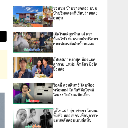
ชวนชม บ้านชายคลอง แบบ
บ้านริมคลองที่เรียบง่ายและ
อบอุ่น
เปิดโพสต์สุดท้าย เต้ ดรา
ก้อนไฟว์ ก่อนหายตัวปริศนา
คนแห่เมนต์กลับบ้านเถอะ
อัปเดตภาพล่าสุด น้องแมค
ลูกชาย แหม่ม คัทลียา ยิ่งโต
ยิ่งหล่อ
ร็อคกี้ สุรบดินทร์ โดนฟ้อง
พร้อมแม่ โฟกัสที่ชื่อโจทก์
โอดงงกับสังคมบิดเบี้ยว
โอ้โหแม่ ! จุ๋ย วรัทยา โกนผม
ทั้งหัว หล่อเท่จนเพื่อนดารา-
แฟนคลับคอมเมนต์สนั่น