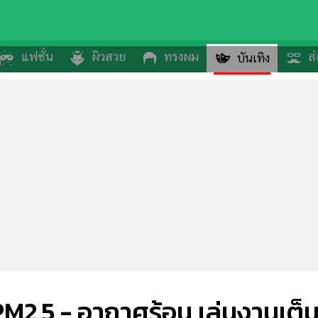
แฟชั่น
ผิวสวย
ทรงผม
ส่
บันเทิง
 PM2.5 - อากาศร้อน เล่นงานเต็