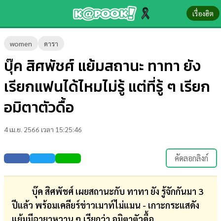
เรื่องฮิต
ข่าว-
women
ดารา
ความ
บุ๊ค สิศพัชศ์ แย้มสถานะ ทาทา ยัง
รู้
เรียกแฟนได้ไหมไม่รู้ แต่ที่รู้ ๆ เรียก
ข่าว
อมิตาตัวดื้อ
ข่าว
4 เม.ย. 2566 เวลา 15:25:46
บันเทิง
ตรวจ
คัดลอกลิงก์
หวย
ผล
บุ๊ค สิศพัชศ์ เผยสถานะกับ ทาทา ยัง รู้จักกันมา 3
บอล
ปีแล้ว พร้อมเคลียร์ข่าวเมาท์ไม่แมน - เกาะกระแสดัง
สด
แย้มมีฉายาหวาน ๆ เรียกว่า อมิตาตัวดื้อ