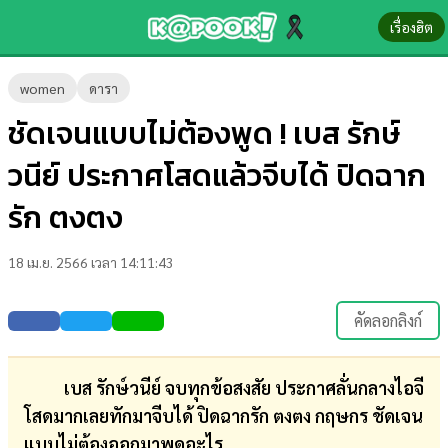
เรื่องฮิต
ข่าว-
women
ดารา
ความ
ชัดเจนแบบไม่ต้องพูด ! เบส รักษ์
รู้
วนีย์ ประกาศโสดแล้วจีบได้ ปิดฉาก
ข่าว
รัก ตงตง
ข่าว
18 เม.ย. 2566 เวลา 14:11:43
บันเทิง
ตรวจ
คัดลอกลิงก์
หวย
ผล
เบส รักษ์วนีย์ จบทุกข้อสงสัย ประกาศลั่นกลางไอจี
บอล
โสดมากเลยทักมาจีบได้ ปิดฉากรัก ตงตง กฤษกร ชัดเจน
สด
แบบไม่ต้องออกมาพูดอะไร