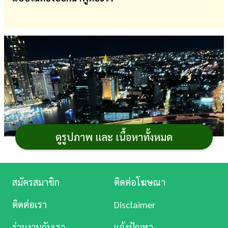
การ
เงิน
การ
ศึกษา
บันเทิง
ดู
หนัง
ดูรูปภาพ และ เนื้อหาทั้งหมด
Music
Station
สมัครสมาชิก
ติดต่อโฆษณา
ละคร
ติดต่อเรา
Disclaimer
บันเทิง
ร่วมงานกับเรา
แจ้งปัญหา