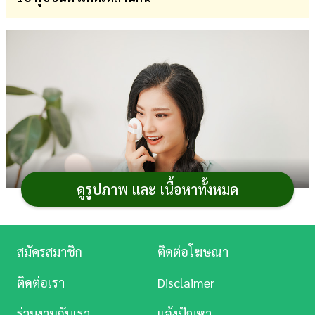
การ
เงิน
การ
ศึกษา
บันเทิง
ดู
หนัง
ดูรูปภาพ และ เนื้อหาทั้งหมด
Music
Station
สมัครสมาชิก
ติดต่อโฆษณา
ยุคนี้การ
แต่งหน้า
เป็นเรื่องสำคัญที่จะทำให้ใบหน้าดูดี
ละคร
แต่จะแต่งหน้าให้สวยทั้งที
เครื่องสำอาง
ก็ต้องเหมาะสมกับ
ติดต่อเรา
Disclaimer
ผิวหน้าด้วย โดยเฉพาะ
รองพื้น
ที่จะช่วยสร้างผิวเรียบเนียน
บันเทิง
ร่วมงานกับเรา
แจ้งปัญหา
ไร้ที่ติ แต่สมัยนี้ความง่ายและสะดวกสบายก็เป็นเรื่องที่มอง