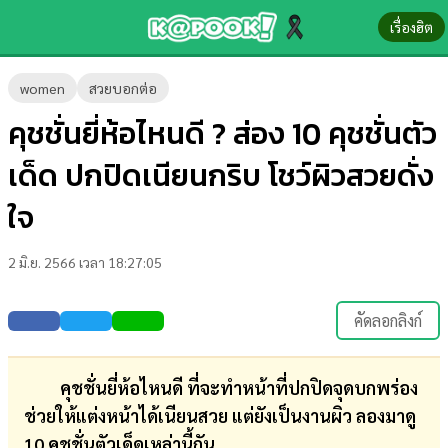
เรื่องฮิต
ข่าว-
women
สวยบอกต่อ
ความ
คุชชั่นยี่ห้อไหนดี ? ส่อง 10 คุชชั่นตัว
รู้
เด็ด ปกปิดเนียนกริบ โชว์ผิวสวยดั่ง
ข่าว
ใจ
ข่าว
2 มิ.ย. 2566 เวลา 18:27:05
บันเทิง
ตรวจ
คัดลอกลิงก์
หวย
ผล
คุชชั่นยี่ห้อไหนดี ที่จะทำหน้าที่ปกปิดจุดบกพร่อง
บอล
ช่วยให้แต่งหน้าได้เนียนสวย แต่ยังเป็นงานผิว ลองมาดู
สด
10 คุชชั่นตัวเด็ดเหล่านี้กัน