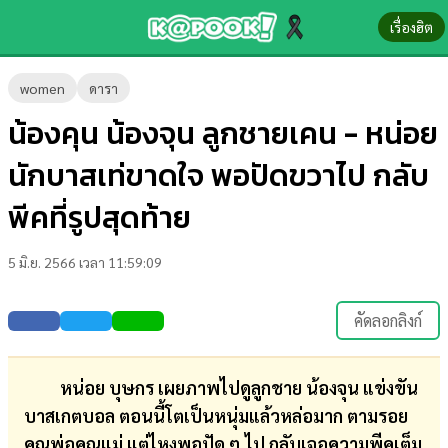
เรื่องฮิต
ข่าว-
women
ดารา
ความ
น้องคุน น้องจุน ลูกชายเคน - หน่อย
รู้
นักบาสเท่ขาดใจ พอปัดขวาไป กลับ
ข่าว
พีคที่รูปสุดท้าย
ข่าว
5 มิ.ย. 2566 เวลา 11:59:09
บันเทิง
ตรวจ
คัดลอกลิงก์
หวย
ผล
หน่อย บุษกร เผยภาพไปดูลูกชาย น้องจุน แข่งขัน
บอล
บาสเกตบอล ตอนนี้โตเป็นหนุ่มแล้วหล่อมาก ตามรอย
สด
คุณพ่อคุณแม่ แต่ไหงพอปัด ๆ ไป กลับเจอความพีคเต็ม