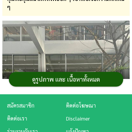
ๆ
การ
เงิน
การ
ศึกษา
บันเทิง
ดู
หนัง
ดูรูปภาพ และ เนื้อหาทั้งหมด
Music
Station
สมัครสมาชิก
ติดต่อโฆษณา
ละคร
ติดต่อเรา
Disclaimer
บันเทิง
ร่วมงานกับเรา
แจ้งปัญหา