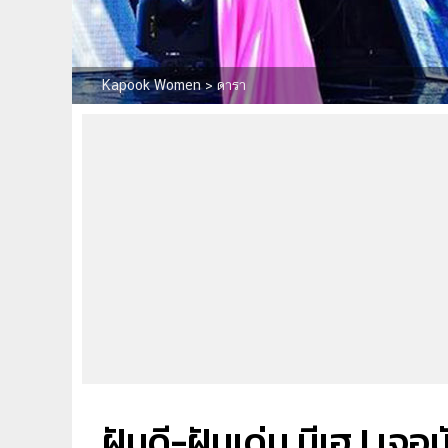
Kapook Women
>
ดารา
ฝันดี-ฝันเด่น มีเฮ ! เจ