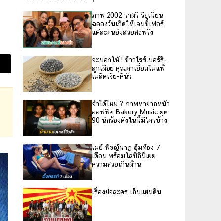
ภาพ 2002 ราตรี รียูเนี่ยน
ฉลองวันเกิดให้เจนนิเฟอร์
แต่ละคนยังสวยสะพรั่ง
จะบอกให้ ! ข้าวไรซ์เบอร์รี-
ลูกเดือย คุณค่าเยี่ยมไม่แพ้
เมล็ดเจีย-คีนัว
จำได้ไหม ? ภาพหายากหน้า
ออฟฟิศ Bakery Music ยุค
90 นักร้องดังในนี้มีใครบ้าง
เมย์ พิชญ์นาฏ อุ้มท้อง 7
เดือน พร้อมใส่บิกินี่เผย
ความสวยเกินต้าน
เรื่องย่อละคร เก็บแผ่นดิน