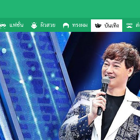
แฟชั่น
ผิวสวย
ทรงผม
ส่
บันเทิง