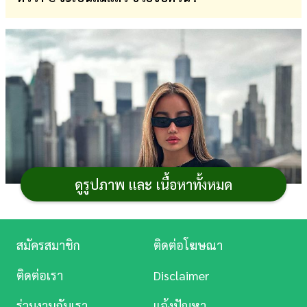
การ
เงิน
การ
ศึกษา
บันเทิง
ดู
หนัง
ดูรูปภาพ และ เนื้อหาทั้งหมด
Music
Station
สมัครสมาชิก
ติดต่อโฆษณา
ละคร
ติดต่อเรา
Disclaimer
บันเทิง
ร่วมงานกับเรา
แจ้งปัญหา