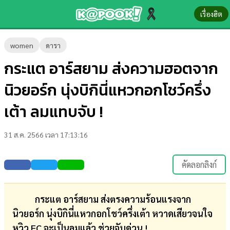
เรื่องฮิต
ข่าว-
women
ดารา
ความ
กระแต อาร์สยาม ส่งความฮอตจาก
รู้
นิวยอร์ก นุ่งบิกินี่แหวกอกโชว์ครึ่ง
ข่าว
เต้า ลมแทบจับ !
ข่าว
31 ส.ค. 2566 เวลา 17:13:16
บันเทิง
ตรวจ
คัดลอกลิงก์
หวย
ผล
กระแต อาร์สยาม ส่งตรงความร้อนแรงจาก
บอล
นิวยอร์ก นุ่งบิกินี่แหวกอกโชว์ครึ่งเต้า หวาดเสียวจนใจ
สด
หวิว FC จะเป็นลมแล้ว ช่วยจับด่วน !