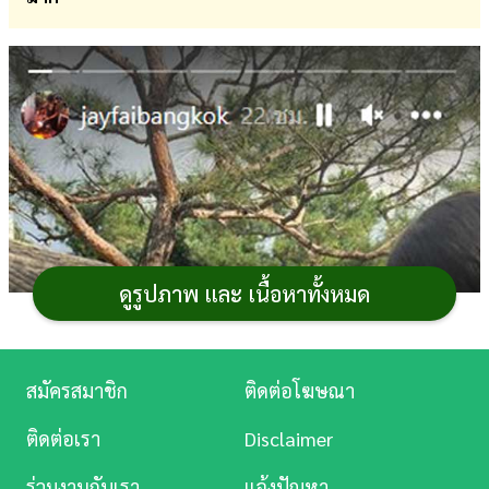
การ
เงิน
การ
ศึกษา
บันเทิง
ดู
หนัง
ดูรูปภาพ และ เนื้อหาทั้งหมด
Music
Station
สมัครสมาชิก
ติดต่อโฆษณา
ละคร
ติดต่อเรา
Disclaimer
บันเทิง
ร่วมงานกับเรา
แจ้งปัญหา