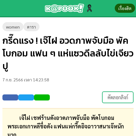
เรื่องฮิต
ข่าว-
women
ดารา
ความ
กรี๊ดแรง ! เจ๊ไฝ อวดภาพจับมือ พัค
รู้
โบกอม แฟน ๆ แห่แซวดีลลับไข่เจียว
ข่าว
ปู
ข่าว
7 ก.ย. 2566 เวลา 14:23:58
บันเทิง
ตรวจ
คัดลอกลิงก์
หวย
ผล
เจ๊ไฝ เชฟร้านดังอวดภาพจับมือ พัคโบกอม
บอล
พระเอกเกาหลีชื่อดัง แฟนแห่กรี๊ดอิจฉาวาสนาเจ๊หนัก
สด
มาก