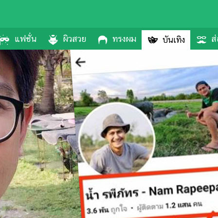
แฟชั่น
ผิวสวย
ทรงผม
ส่
บันเทิง