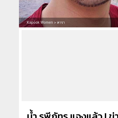
Kapook Women
>
ดารา
น้ำ รพีภัทร แจงแล้ว ! ข