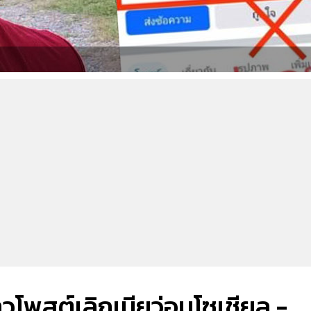
่าวโพสต์เลิกเมียว่อนโซเชียล -