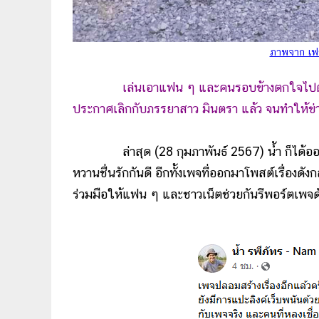
ภาพจาก เฟซ
เล่นเอาแฟน ๆ และคนรอบข้างตกใจไปตาม ๆ กั
ประกาศเลิกกับภรรยาสาว มินตรา แล้ว จนทำให้ข่
ล่าสุด (28 กุมภาพันธ์ 2567) น้ำ ก็ได้ออกมาช
หวานชื่นรักกันดี อีกทั้งเพจที่ออกมาโพสต์เรื่อง
ร่วมมือให้แฟน ๆ และชาวเน็ตช่วยกันรีพอร์ตเพจดั