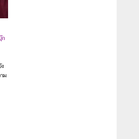
๊ก
ัง
วาม