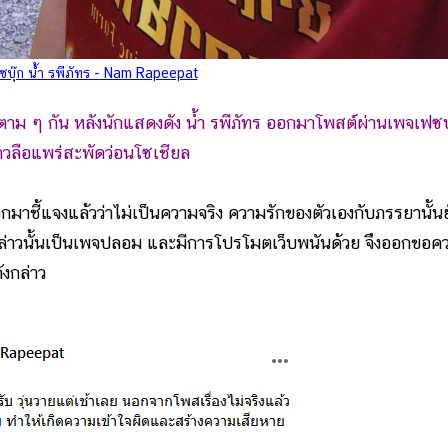
บุ๊ก น้ำ รพีภัทร - Nam Rapeepat
น หลังนักแสดงดัง น้ำ รพีภัทร ออกมาโพสต์ผ่านเพจเฟซบุ
าวลือแพร่สะพัดว่อนโซเชียล
ี้แจงแล้วว่าไม่เป็นความจริง ความรักของตัวเองกับภรรยานั้นย
ดังกล่าวนั้นเป็นเพจปลอม และมีการโปรโมตเว็บพนันด้วย จึงออกขอค
งกล่าว