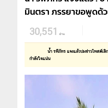
มินตรา ภรรยาขอพูดด้ว
30,551
อ่าน
น้ำ รพีภัทร แจงแล้วปมข่าวโพสต์เลิกเมีย
กำลังใจแน่น