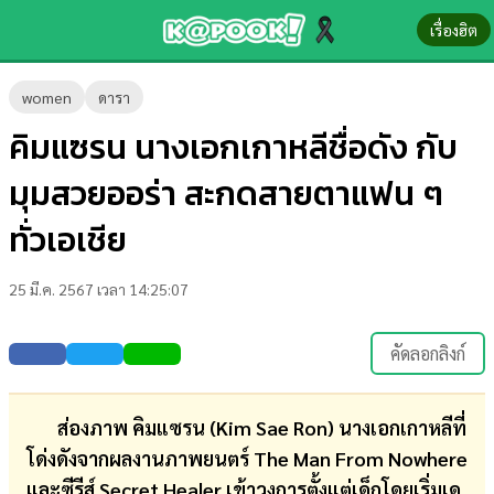
เรื่องฮิต
ข่าว-
women
ดารา
ความ
คิมแซรน นางเอกเกาหลีชื่อดัง กับ
รู้
มุมสวยออร่า สะกดสายตาแฟน ๆ
ข่าว
ทั่วเอเชีย
ข่าว
25 มี.ค. 2567 เวลา 14:25:07
บันเทิง
ตรวจ
คัดลอกลิงก์
หวย
ผล
ส่องภาพ คิมแซรน (Kim Sae Ron) นางเอกเกาหลีที่
บอล
โด่งดังจากผลงานภาพยนตร์ The Man From Nowhere
สด
และซีรีส์ Secret Healer เข้าวงการตั้งแต่เด็กโดยเริ่มเด