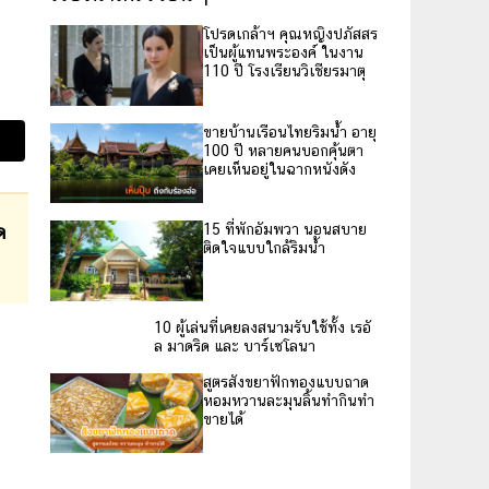
โปรดเกล้าฯ คุณหญิงปภัสสร
เป็นผู้แทนพระองค์ ในงาน
110 ปี โรงเรียนวิเชียรมาตุ
ขายบ้านเรือนไทยริมน้ำ อายุ
100 ปี หลายคนบอกคุ้นตา
เคยเห็นอยู่ในฉากหนังดัง
ด
15 ที่พักอัมพวา นอนสบาย
ติดใจแบบใกล้ริมน้ำ
10 ผู้เล่นที่เคยลงสนามรับใช้ทั้ง เรอั
ล มาดริด และ บาร์เซโลนา
สูตรสังขยาฟักทองแบบถาด
หอมหวานละมุนลิ้นทำกินทำ
ขายได้