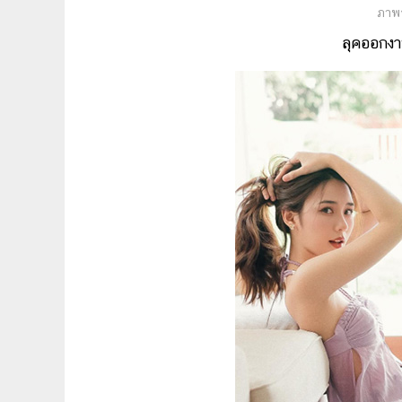
ภาพจ
ลุคออกง