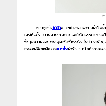
ภาพจ
หากพูดถึง
ดารา
สาวที่กำลังมาแรง หนึ่งในนั้
เสน่ห์แล้ว ความสามารถของเธอยังไม่ธรรมดา จนใคร
ทั้งลุคหวานออกงาน ลุคเซ็กซี่ชวนใจสั่น ไปจนถึงลุ
อทคอมจึงขอมัดรวม
แฟชั่น
น่ารัก ๆ สไตล์สาวญดา