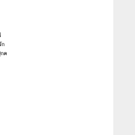
ี
ัก
ปุกด