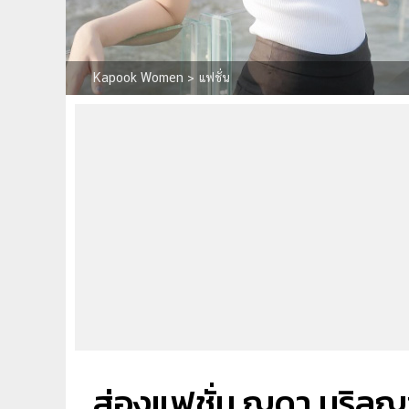
Kapook Women
>
แฟชั่น
ส่องแฟชั่น ญดา นริลญ