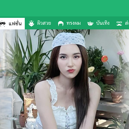
ผิวสวย
ทรงผม
บันเทิง
ส่
แฟชั่น