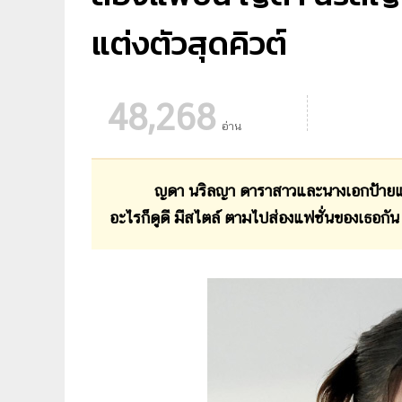
แต่งตัวสุดคิวต์
48,268
อ่าน
ญดา นริลญา ดาราสาวและนางเอกป้ายแดงที่กำล
อะไรก็ดูดี มีสไตล์ ตามไปส่องแฟชั่นของเธอกัน