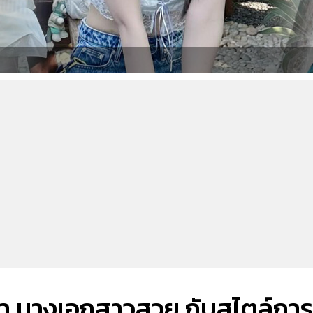
า นางเอกสาวสวย กับสไตล์การ