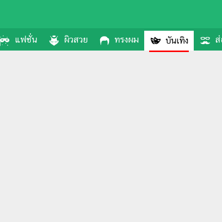
แฟชั่น
ผิวสวย
ทรงผม
ส่
บันเทิง