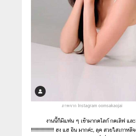
ภาพจาก Instagram oomsakaojai
งานนี้ก็มีแฟน ๆ เข้ามากดไลก์ กดเลิฟ และคอม
!!!!!!!!!!!!!!!!!!! ฮง แฮ อิน มากค่ะ, ลุค สวยใสเก