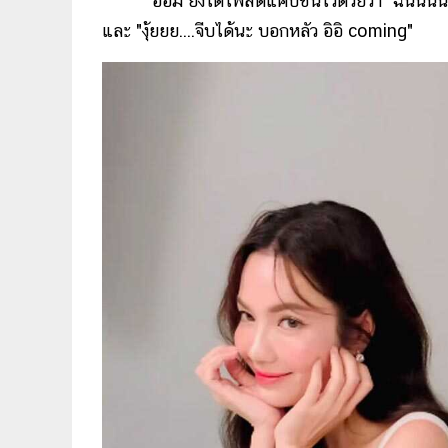
อ๋อม ยังได้โพสต์แคปชั่นไว้ด้วยว่า "ฉันนนน...
และ "งุ้ยยย....จีบได้นะ บอกหลัว อิอิ coming"