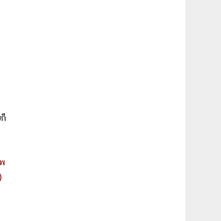
ก็
ัพ
)