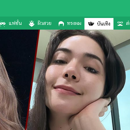
แฟชั่น
ผิวสวย
ทรงผม
ส่
บันเทิง