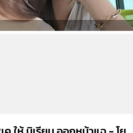
ีเค ให้ มิเรียน ออกหน้าแฉ - โย