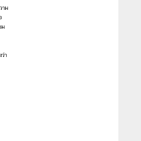
ความ
อ
้อม
ว่า