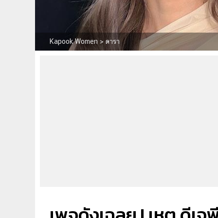
Kapook Women
>
ดารา
เพจดังเฉลย ! เหตุ ดีเจพ