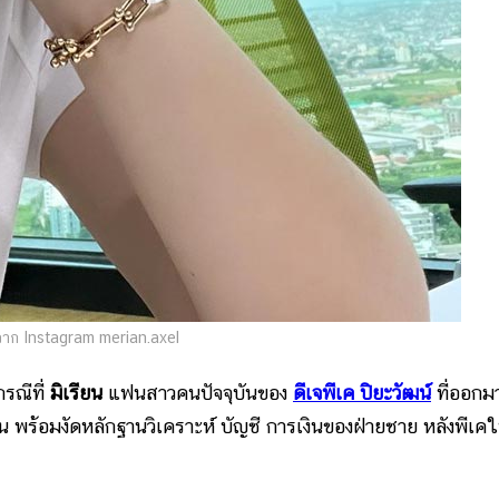
าก Instagram merian.axel
รณีที่
มิเรียน
แฟนสาวคนปัจจุบันของ
ดีเจพีเค ปิยะวัฒน์
ที่ออกม
ิน พร้อมงัดหลักฐานวิเคราะห์ บัญชี การเงินของฝ่ายชาย หลังพีเคใ