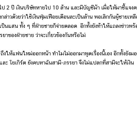
 2 ปี เงินบริษัทหายไป 10 ล้าน และมีบัญชีม้า เมื่อให้มาชี้แจง
ล่าวด้วยว่าใช้เงินฟุ่มเฟือยเดือนละเป็นล้าน พอเลิกกันผู้ชายเหลื
อนละเป็นแสน ทั้ง ๆ ที่ฝ่ายชายก็จ่ายตลอด อีกทั้งยังท้าให้แถลงข่าวพร
ยาของฝ่ายชาย ว่าจะเกี่ยวข้องกันหรือไม่
ห้แฟนใหม่ออกหน้า ทำไมไม่ออกมาพูดเรื่องนี้เอง อีกทั้งยังมอง
พีเคและ โยเกิร์ต ยังคบหาฉันสามี-ภรรยา จึงไม่แปลกที่สามีจะให้เงิน