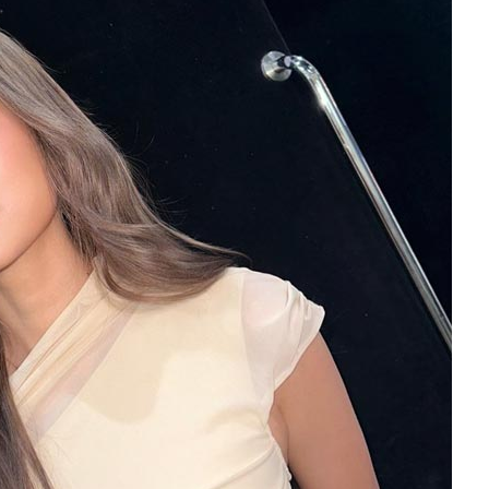
าพจาก Instagram djpk