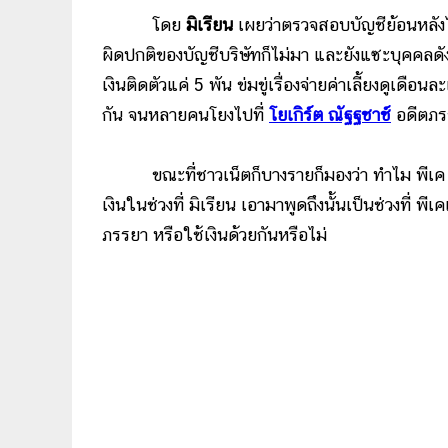
โดย
มิเรียน
เผยว่าตรวจสอบบัญชีย้อนหลังไป
ผิดปกติของบัญชีบริษัทก็ไม่มา และยังแซะบุคคลดังก
เงินติดตัวแค่ 5 พัน ข่มขู่เรื่องจ่ายค่าเลี้ยงดูเดื
กัน จนหลายคนโยงไปที่
โยเกิร์ต ณัฐฐชาช์
อดีตภรร
ขณะที่ชาวเน็ตก็บางรายก็มองว่า ทำไม พีเค ถึงใ
เงินในช่วงที่ มิเรียน เอามาพูดถึงนั้นเป็นช่วงที่ 
ภรรยา หรือใช้เงินด้วยกันหรือไม่