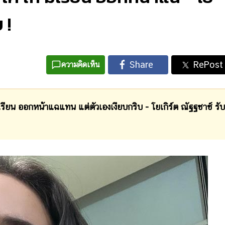
 !
ความคิดเห็น
ิเรียน ออกหน้าแฉแทน แต่ตัวเองเงียบกริบ - โยเกิร์ต ณัฐฐชาช์ รับ