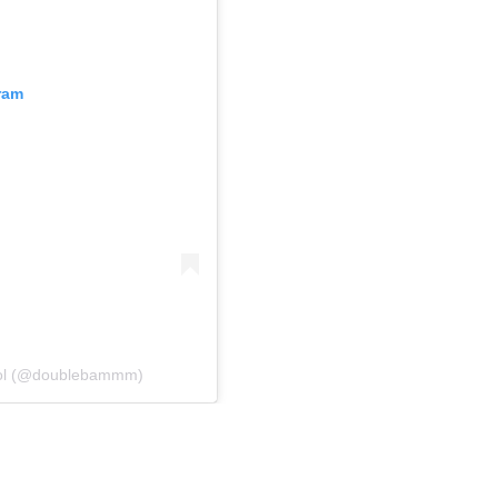
ram
gkol (@doublebammm)