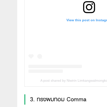
View this post on Instag
A post shared by Niwirin Limkangwalmon
3. ทรงผมทอม Comma