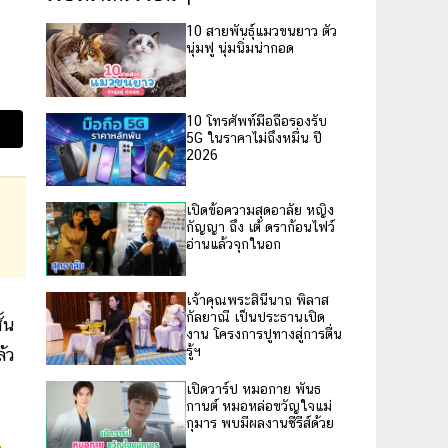
10 สายพันธุ์แมวขนยาว ตัว
นุ่มฟู นุ่มนิ่มน่ากอด
10 โทรศัพท์มือถือรองรับ
5G ในราคาไม่ถึงหมื่น ปี
2026
เปิดข้อความสุดอาลัย หญิง
กัญญา ถึง เต้ ดราก้อนไฟว์
อ่านแล้วจุกในอก
เจ้าคุณพระสินีนาถ พิลาส
กัลยาณี เป็นประธานเปิด
ั้น
งาน โครงการปูทางสู่การตื่น
รู้ฯ
้ว
เปิดวาร์ป หมอกาย พันธ
กานต์ หมอหล่อขวัญใจแม่
กุมาร พบมีผลงานซีรีส์ด้วย