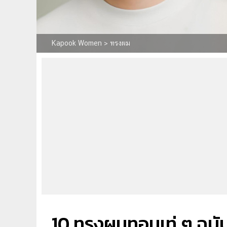
Kapook Women
>
ทรงผม
10 ทรงผมทอมเท่ ๆ ฉบับด