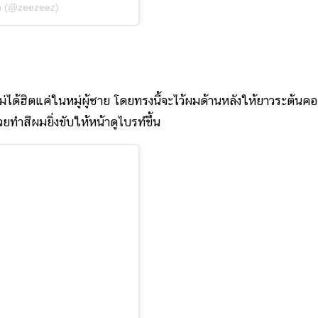
n (@zeezeez)
้ฮิตแค่ในหมู่ผู้ชาย โดยทรงนี้จะไว้ผมด้านหลังให้ยาวระต้นคอ
ทำสีผมยิ่งขับให้หน้าดูไบรท์ขึ้น