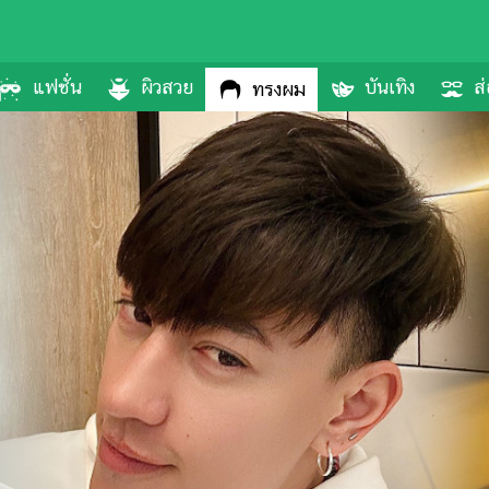
แฟชั่น
ผิวสวย
บันเทิง
ส่
ทรงผม