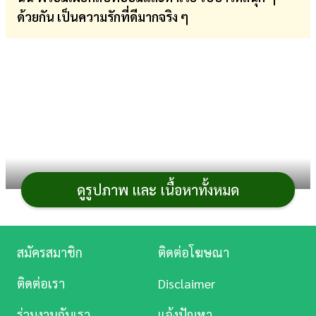
ด้วยกัน เป็นความรักที่ดีมากจริง ๆ
การ
เงิน
การ
ศึกษา
บันเทิง
ดู
หนัง
ดูรูปภาพ และ เนื้อหาทั้งหมด
Music
Station
สมัครสมาชิก
ติดต่อโฆษณา
ภาพจาก Instagram omakapan
ละคร
ติดต่อเรา
Disclaimer
การจากไปของ
อ๋อม อรรคพันธ์
ต้องบอกว่า สะเทือนใจ
บันเทิง
อยู่ไม่น้อย โดยเฉพาะอย่างยิ่งกับครอบครัว ที่มีการเปิดเผย
ร่วมงานกับเรา
แจ้งปัญหา