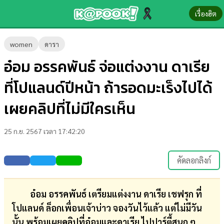
เรื่องฮิต
ข่าว-
women
ดารา
ความ
อ๋อม อรรคพันธ์ จ่อแต่งงาน ดาเรีย
รู้
ที่โปแลนด์ปีหน้า ถ้ารอดมะเร็งไปได้
ข่าว
เผยคลิปที่ไม่มีใครเห็น
ข่าว
25 ก.ย. 2567 เวลา 17:42:20
บันเทิง
ตรวจ
คัดลอกลิงก์
หวย
ผล
อ๋อม อรรคพันธ์ เตรียมแต่งงาน ดาเรีย เชฟรุก ที่
บอล
โปแลนด์ ล็อกเพื่อนเจ้าบ่าว จองวันไว้แล้ว แต่ไม่มีวัน
สด
นั้น พร้อมเผยคลิปที่อ๋อมและดาเรีย ไปปาร์ตี้สนุก ๆ