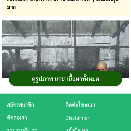
มาก
การ
เงิน
การ
ศึกษา
บันเทิง
ดู
หนัง
ดูรูปภาพ และ เนื้อหาทั้งหมด
Music
Station
สมัครสมาชิก
ติดต่อโฆษณา
ละคร
ติดต่อเรา
Disclaimer
บันเทิง
ร่วมงานกับเรา
แจ้งปัญหา