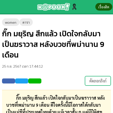
เรื่องฮิต
ข่าว-
women
ดารา
ความ
กิ๊ก มยุริญ สึกแล้ว เปิดใจกลับมา
รู้
เป็นฆราวาส หลังบวชที่พม่านาน 9
ข่าว
เดือน
ข่าว
25 ก.ย. 2567 เวลา 17:44:12
บันเทิง
ตรวจ
คัดลอกลิงก์
หวย
ผล
กิ๊ก มยุริญ สึกแล้ว เปิดใจกลับมาเป็นฆราวาส หลัง
บอล
บวชที่พม่านาน 9 เดือน ดีใจครั้งนี้มีโอกาสได้กลับมา
สด
เป็นแม่ชีที่ประเทศไทยด้วย แม้เวลาสั้น ๆ แต่มีปีติสุข