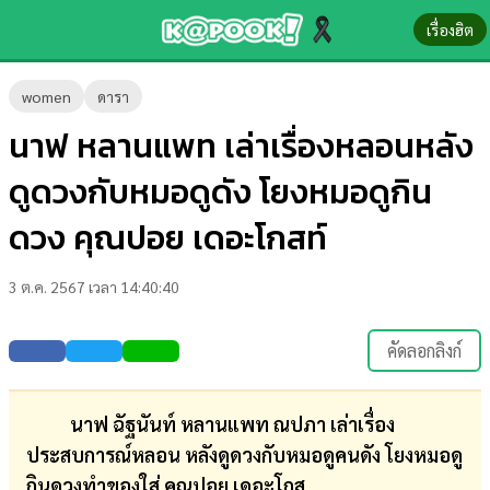
เรื่องฮิต
ข่าว-
women
ดารา
ความ
นาฟ หลานแพท เล่าเรื่องหลอนหลัง
รู้
ดูดวงกับหมอดูดัง โยงหมอดูกิน
ข่าว
ดวง คุณปอย เดอะโกสท์
ข่าว
3 ต.ค. 2567 เวลา 14:40:40
บันเทิง
ตรวจ
คัดลอกลิงก์
หวย
ผล
นาฟ ฉัฐนันท์ หลานแพท ณปภา เล่าเรื่อง
บอล
ประสบการณ์หลอน หลังดูดวงกับหมอดูคนดัง โยงหมอดู
สด
กินดวงทำของใส่ คุณปอย เดอะโกส