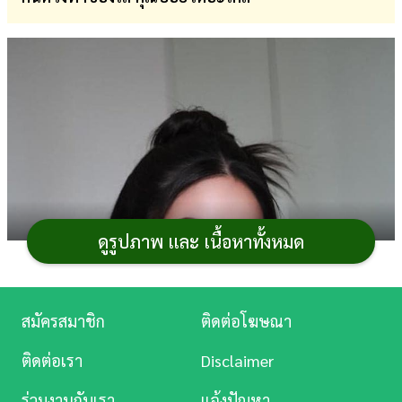
การ
เงิน
การ
ศึกษา
บันเทิง
ดู
หนัง
ดูรูปภาพ และ เนื้อหาทั้งหมด
Music
Station
สมัครสมาชิก
ติดต่อโฆษณา
ละคร
ติดต่อเรา
Disclaimer
บันเทิง
ร่วมงานกับเรา
แจ้งปัญหา