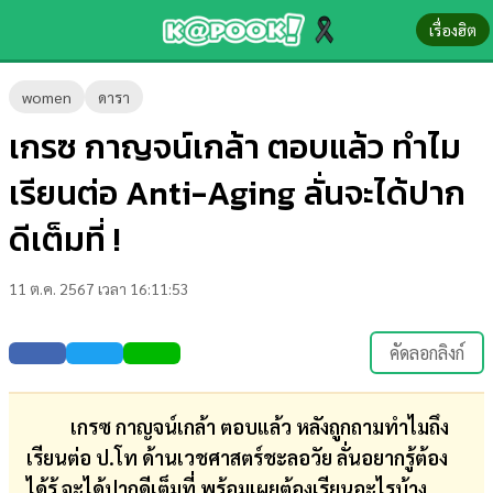
เรื่องฮิต
ข่าว-
women
ดารา
ความ
เกรซ กาญจน์เกล้า ตอบแล้ว ทำไม
รู้
เรียนต่อ Anti-Aging ลั่นจะได้ปาก
ข่าว
ดีเต็มที่ !
ข่าว
11 ต.ค. 2567 เวลา 16:11:53
บันเทิง
ตรวจ
คัดลอกลิงก์
หวย
ผล
เกรซ กาญจน์เกล้า ตอบแล้ว หลังถูกถามทำไมถึง
บอล
เรียนต่อ ป.โท ด้านเวชศาสตร์ชะลอวัย ลั่นอยากรู้ต้อง
สด
ได้รู้ จะได้ปากดีเต็มที่ พร้อมเผยต้องเรียนอะไรบ้าง